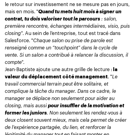
le retour sur investissement ne se mesure pas en jours,
mais en mois. "
Quand tu mets huit mois à signer un
contrat, tu dois valoriser tout le parcours
: salon,
première rencontre, échanges intermédiaires, visio, puis
closing"
. Au sein de l’entreprise, tout est tracé dans
Salesforce. "
Chaque salon ou prise de parole est
renseigné comme un “touchpoint” dans le cycle de
vente. Si un salon a contribué à relancer la discussion, il
compte"
.
Jean-Baptiste ajoute une autre grille de lecture :
la
valeur du déplacement côté management
. "
Le
travail commercial terrain peut être solitaire, et
complique la tâche du manager. Dans ce cadre, le
manager se déplace non seulement pour aider au
closing, mais aussi
pour insuffler de la motivation et
former les juniors
.
Non seulement les rendez-vous à
deux closent souvent mieux, mais cela permet de créer
de l’expérience partagée, du lien, et renforcer la
légitimité du manager tout en faisant monter en