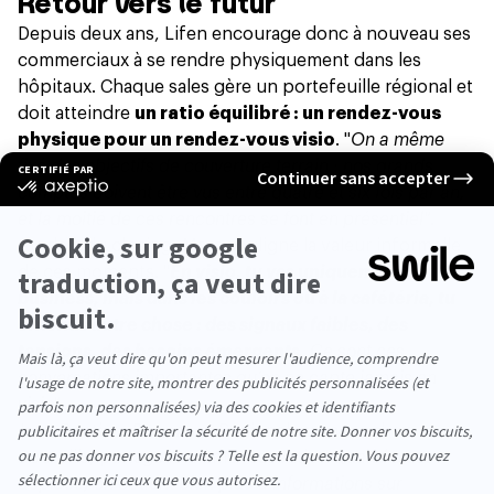
Retour vers le futur
Depuis deux ans, Lifen encourage donc à nouveau ses
commerciaux à se rendre physiquement dans les
hôpitaux. Chaque sales gère un portefeuille régional et
doit atteindre
un ratio équilibré : un rendez-vous
physique pour un rendez-vous visio
. "
On a même
fixé des objectifs de couverture terrain : nos grands
comptes doivent être vus entre quatre et six fois par an,
et la moitié de ces rencontres se font en présentiel"
.
Au-delà du closing, Marc souligne la valeur informelle
de ces moments. "
En visio, tu vas uniquement parler
business, mais dans les couloirs ou à la cafétéria, tu
entends autre chose : des signaux faibles, des
tensions, des besoins émergents
. Ce sont ces
conversations importantes qu’on ne capte jamais en
visio"
.
Jean-Baptiste Degez, ex Regional manager chez
Doctolib, partage le même ressenti : "
Quand on se
déplace, on obtient bien plus d’informations sur