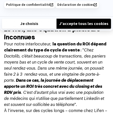
l’organisation d’un cabinet par exemple. De plus,
les
médecins sont beaucoup plus prompts à nous
recommander à leurs homologues quand nous nous
rencontrons en présentiel"
.
Le ROI, une équation à plusieurs
inconnues
Pour notre interlocuteur,
la question du ROI dépend
clairement du type de cycle de vente
: "
Chez
Doctolib, c’était beaucoup de transactions, des paniers
moyens bas et un cycle de vente court, souvent en un
seul rendez-vous. Dans une même journée, on pouvait
faire 2 à 3 rendez-vous, et une vingtaine de porte-à-
porte.
Dans ce cas, la journée de déplacement
apporte un ROI très concret avec du closing et des
RDV pris
. C’est d’autant plus vrai avec une population
de médecins qui n’utilise que partiellement Linkedin et
est souvent sur-sollicitée au téléphone
"
.
À l’inverse, sur des cycles longs – comme chez Lifen –