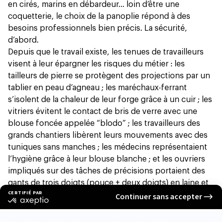
en cirés, marins en débardeur… loin d’être une
coquetterie, le choix de la panoplie répond à des
besoins professionnels bien précis. La sécurité,
d’abord.
Depuis que le travail existe, les tenues de travailleurs
visent à leur épargner les risques du métier : les
tailleurs de pierre se protègent des projections par un
tablier en peau d’agneau ; les maréchaux-ferrant
s’isolent de la chaleur de leur forge grâce à un cuir ; les
vitriers évitent le contact de bris de verre avec une
blouse foncée appelée “blodo” ; les travailleurs des
grands chantiers libèrent leurs mouvements avec des
tuniques sans manches ; les médecins représentaient
l’hygiène grâce à leur blouse blanche ; et les ouvriers
impliqués sur des tâches de précisions portaient des
gants de trois doigts (pouce + deux doigts) en laine et
peau de mouton pour être plus minutieux.
La tenue fait aussi le statut.
Dès le Moyen-Âge, on pouvait distinguer les paysans