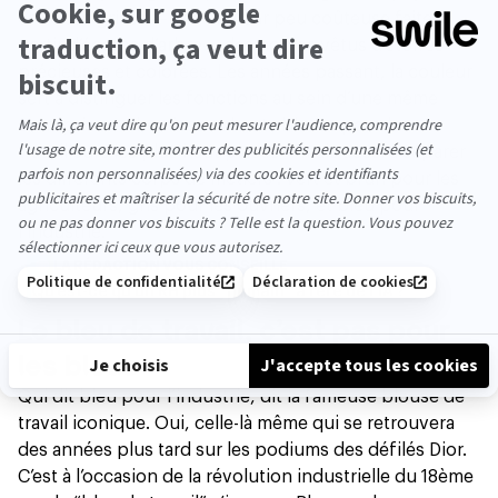
en robes grises —une couleur peu coûteuse faite à
partir d’écorce d’arbre— des nobles vêtus d’étoffes
précieuses et colorées. Les années passant, la couleur
sert à distinguer les fonctions au sein d’une même
entreprise —chemises et hauts blancs pour les
travailleurs les plus haut placés— mais aussi à séparer
les différents corps de métiers : vert et brun pour les
agriculteurs, gris pour les ouvriers, et bleu pour
l’industrie.
LA RÉDACTION VOUS CONSEILLE
Qu’est-ce qu’un RH plus “humain” à l’ère de l’IA ?
Le bleu de travail, c’est pas pour
les bleus
Qui dit bleu pour l’industrie, dit la fameuse blouse de
travail iconique. Oui, celle-là même qui se retrouvera
des années plus tard
sur les podiums des défilés Dior
.
C’est à l’occasion de la révolution industrielle du 18ème