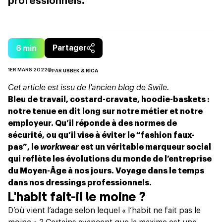
professionnels.
6
min
Partager
1ER MARS 2022
PAR
USBEK & RICA
Cet article est issu de l'ancien blog de Swile.
Bleu de travail, costard-cravate, hoodie-baskets :
notre tenue en dit long sur notre métier et notre
employeur. Qu’il réponde à des normes de
sécurité, ou qu’il vise à éviter le “fashion faux-
pas”, le
workwear
est un véritable marqueur social
qui reflète les évolutions du monde de l’entreprise
du Moyen-Âge à nos jours. Voyage dans le temps
dans nos dressings professionnels.
L'habit fait-il le moine ?
D’où vient l’adage selon lequel « l’habit ne fait pas le