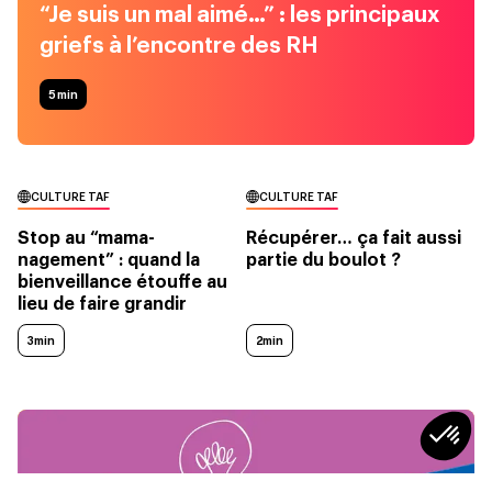
“Je suis un mal aimé…” : les principaux
griefs à l’encontre des RH
5
min
CULTURE TAF
CULTURE TAF
Stop au “mama-
Récupérer… ça fait aussi
nagement” : quand la
partie du boulot ?
bienveillance étouffe au
lieu de faire grandir
3min
2min