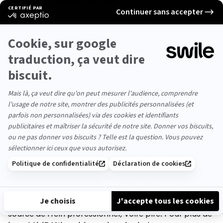
Ça se concrétise comment ?
On peut avoir du mal à
identifier des mots, on peut inverser des lettres et des
sons.
Évidemment, les impacts sur le monde professionnel
sont assez faciles à comprendre. Une personne
dyslexique peut être mise en difficulté dans sa gestion
des mails par exemple (écriture, lecture ou
compréhension) mais aussi lors d’une prise de parole
en réunion.
LA RÉDACTION VOUS CONSEILLE
Qu’est-ce qu’un RH plus “humain” à l’ère de l’IA ?
La dyslexie, un tabou invisible…
L’étude publiée par LinkedIn et CSA, révèle que
50%
des personnes dyslexiques déclarent le cacher
dans le quotidien au travail
. Et près de 6 personnes
dyslexiques sur 10 (59%) le cachent lors d’un entretien
d’embauche. En plus d’être un tabou, il peut être
source de frein professionnel, voire pire. Pour plus de