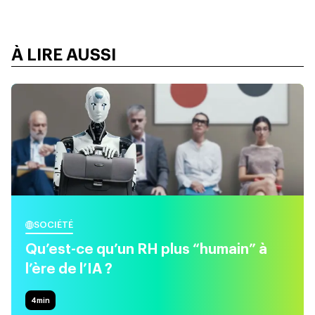
À LIRE AUSSI
SOCIÉTÉ
Qu’est-ce qu’un RH plus “humain” à
l’ère de l’IA ?
4
min