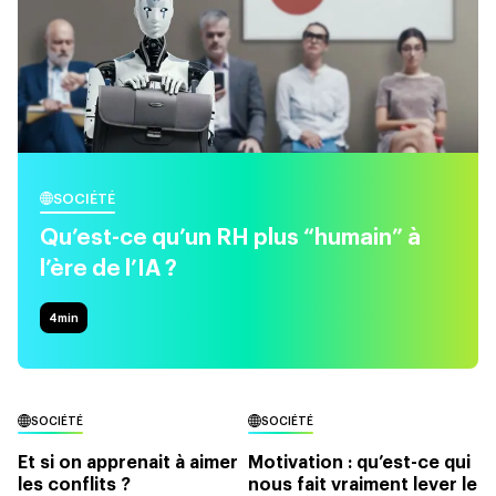
SOCIÉTÉ
Qu’est-ce qu’un RH plus “humain” à
l’ère de l’IA ?
4
min
SOCIÉTÉ
SOCIÉTÉ
Et si on apprenait à aimer
Motivation : qu’est-ce qui
les conflits ?
nous fait vraiment lever le