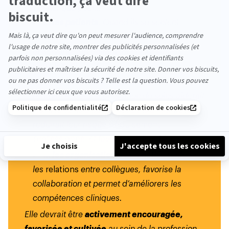
est bénéfique pour…
… les patients
. Quand ils se sentent
écoutés et compris, leur satisfaction, leur
observance du traitement et leur santé
s’améliorent.
… les médecins
. Selon des études,
l’empathie dans la prestation de soins aiderait
les médecins à donner un sens à leur travail,
réduirait leur risque
d’épuisement
professionnel
et favoriserait leur bien-être.
… les organisations.
L’empathie renforce
les
relations
entre collègues, favorise la
collaboration et permet d’améliorers les
compétences cliniques.
Elle devrait être
activement encouragée,
favorisée et cultivée
au sein de la profession