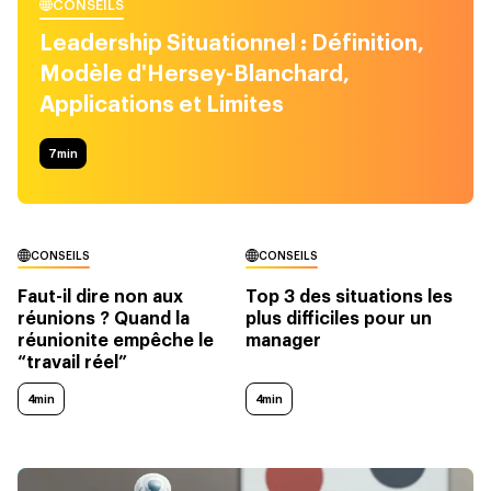
CONSEILS
Leadership Situationnel : Définition,
Modèle d'Hersey-Blanchard,
Applications et Limites
7
min
CONSEILS
CONSEILS
Faut-il dire non aux
Top 3 des situations les
réunions ? Quand la
plus difficiles pour un
réunionite empêche le
manager
“travail réel”
4min
4min