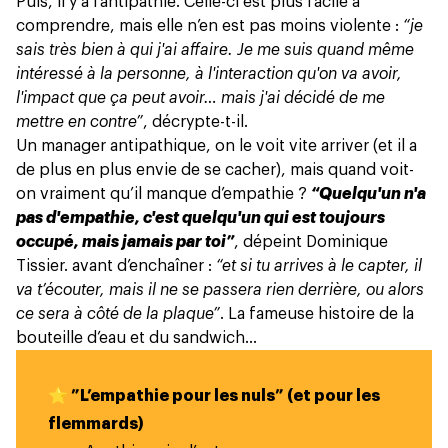
Puis, il y a l’antipathie. Celle-ci est plus facile à
comprendre, mais elle n’en est pas moins violente :
“je
sais très bien à qui j'ai affaire. Je me suis quand même
intéressé à la personne, à l'interaction qu'on va avoir,
l'impact que ça peut avoir… mais j'ai décidé de me
mettre en contre”
, décrypte-t-il.
Un manager antipathique, on le voit vite arriver (et il a
de plus en plus envie de se cacher), mais quand voit-
on vraiment qu’il manque d’empathie ?
“Quelqu'un n'a
pas d'empathie, c'est quelqu'un qui est toujours
occupé, mais jamais par toi”
, dépeint Dominique
Tissier. avant d’enchaîner :
“et si tu arrives à le capter, il
va t’écouter, mais il ne se passera rien derrière, ou alors
ce sera à côté de la plaque”
. La fameuse histoire de la
bouteille d’eau et du sandwich…
⭐️ ”L’empathie pour les nuls” (et pour les
flemmards)