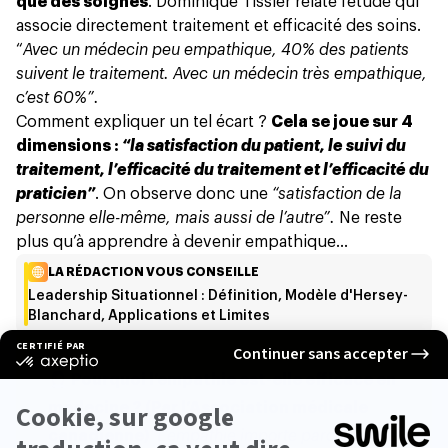
que des soignés
. Dominique Tissier relate
l’étude
qui
associe directement traitement et efficacité des soins.
“
Avec un médecin peu empathique, 40% des patients
suivent le traitement. Avec un médecin très empathique,
c’est 60%”.
Comment expliquer un tel écart ?
Cela se joue sur 4
dimensions :
“la satisfaction du patient, le suivi du
traitement, l’efficacité du traitement et l’efficacité du
praticien”
. On observe donc une
“satisfaction de la
personne elle-même, mais aussi de l’autre”.
Ne reste
plus qu’à apprendre à devenir empathique…
LA RÉDACTION VOUS CONSEILLE
Leadership Situationnel : Définition, Modèle d'Hersey-
Blanchard, Applications et Limites
👩‍⚕️ Pourquoi l’empathie est-elle efficace en
médecine ? (Par l’Association médicale
canadienne)
“L’empathie importe parce qu’elle