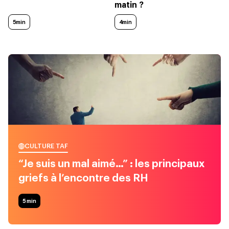
matin ?
5min
4min
CULTURE TAF
“Je suis un mal aimé…” : les principaux
griefs à l’encontre des RH
5
min