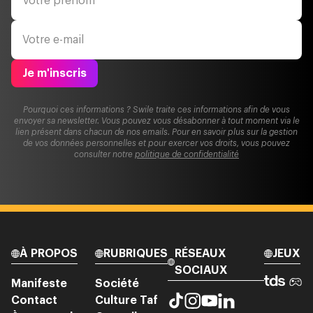
Je m'inscris
Pourquoi ces informations ? Swile traite ces informations afin de vous
envoyer sa newsletter. Vous pouvez vous désabonner à tout moment via le
lien présent dans chacun de nos emails. Pour en savoir plus sur la gestion
de vos données personnelles et pour exercer vos droits, vous pouvez
consulter notre
politique de confidentialité
À PROPOS
RUBRIQUES
RÉSEAUX
JEUX
SOCIAUX
Manifeste
Société
Contact
Culture Taf