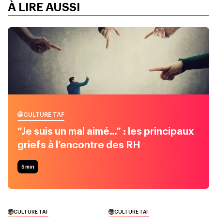
À LIRE AUSSI
CULTURE TAF
“Je suis un mal aimé…” : les principaux
griefs à l’encontre des RH
5
min
CULTURE TAF
CULTURE TAF