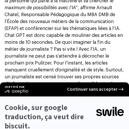
la personne qui parle à la machine et va chercher le
maximum de possibilités avec l’IA
”, affirme Arnault
Chatel, Responsable Pédagogique du MBA DMB de
l’École des nouveaux métiers de la communication
(EFAP) et conférencier sur les thématiques liées à l’IA.
Chat GPT est donc capable de mouliner des articles en
moins de 10 secondes. De quoi imaginer la fin du
métier de journaliste ? Pas si vite ! Avec l’IA, un
journaliste ne peut pas s’attendre à décrocher le
prochain prix Pulitzer. Pour l’instant, les articles
manquent cruellement d’originalité et de style. Surtout,
un journaliste est censé trouver ses propres sources
d’informations, par essence non disponibles sur le net.
Toutefois, dans le monde de l’art, quid de la créativité ?
Un tableau créé de toute pièce par une IA a déjà
gagné une compétition
et engendré
une vive
polémique
. Et ce n’est pas la première fois ! On le voit,
difficile d’aborder le sujet tant il est complexe. Alors…
LA RÉDACTION VOUS CONSEILLE