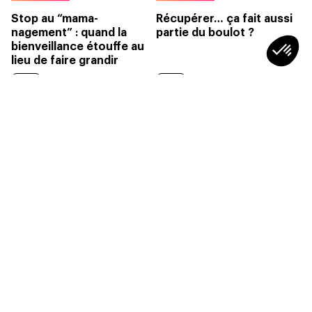
Stop au “mama-
Récupérer… ça fait aussi
nagement” : quand la
partie du boulot ?
bienveillance étouffe au
lieu de faire grandir
3min
2min
SOCIÉTÉ
Qu’est-ce qu’un RH plus “humain” à
l’ère de l’IA ?