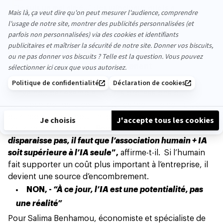
“Je suis un mal aimé…” : les principaux griefs à
l’encontre des RH
L’IA va-t-elle vraiment faire
disparaître certains métiers ?
OUI - Le turfu, c’est maintenant
Pour Arnault Chatel, la réponse est oui : il est
convaincu par exemple que les professions où l’on
doit absorber de la connaissance (comme comptable
ou encore juriste pour ne pas les nommer) sont
réellement menacées. “
Pour qu’un métier ne
disparaisse pas, il faut que l’association humain + IA
soit supérieure à l’IA seule
”,
affirme-t-il. Si l’humain
fait supporter un coût plus important à l’entreprise, il
devient une source d’encombrement.
NON, -
“À ce jour, l’IA est une potentialité, pas
une réalité”
Pour Salima Benhamou, économiste et spécialiste de