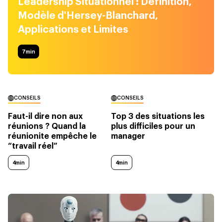
Leadership Situationnel : Définition,
Modèle d'Hersey-Blanchard,
Applications et Limites
7
min
CONSEILS
CONSEILS
Faut-il dire non aux
Top 3 des situations les
réunions ? Quand la
plus difficiles pour un
réunionite empêche le
manager
“travail réel”
4min
4min