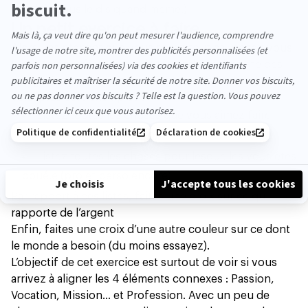
Bruel, je vous le dis quand même.)
Un petit exercice à faire
Alors, maintenant que vous savez tout ça, posez-vous
5 min (ou plus) et tentez de répondre à chacune des
catégories pour voir si vous arrivez à la vie “parfaite”.
Voici plusieurs exemples :
Listez toutes les choses que vous aimez faire
(aussi bien pro que perso)
Listez toutes les choses pour lesquelles vous êtes
doué.e (pro et perso encore)
Par rapport à ces listes, faites une croix sur ce qui
rapporte de l’argent
Enfin, faites une croix d’une autre couleur sur ce dont
le monde a besoin (du moins essayez).
L’objectif de cet exercice est surtout de voir si vous
arrivez à aligner les 4 éléments connexes : Passion,
Vocation, Mission… et Profession. Avec un peu de