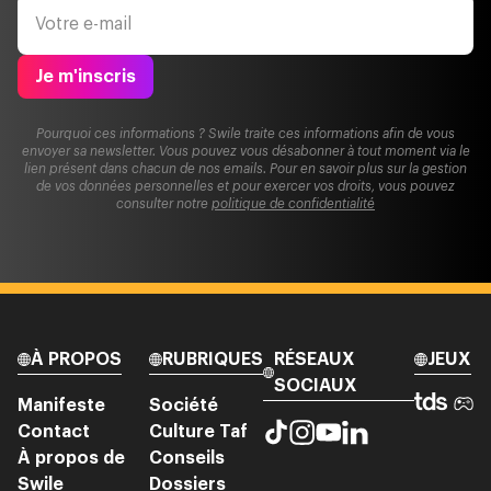
Je m'inscris
Pourquoi ces informations ? Swile traite ces informations afin de vous
envoyer sa newsletter. Vous pouvez vous désabonner à tout moment via le
lien présent dans chacun de nos emails. Pour en savoir plus sur la gestion
de vos données personnelles et pour exercer vos droits, vous pouvez
consulter notre
politique de confidentialité
À PROPOS
RUBRIQUES
RÉSEAUX
JEUX
SOCIAUX
Manifeste
Société
Contact
Culture Taf
À propos de
Conseils
Swile
Dossiers