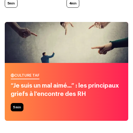
5min
4min
CULTURE TAF
“Je suis un mal aimé…” : les principaux
griefs à l’encontre des RH
5
min