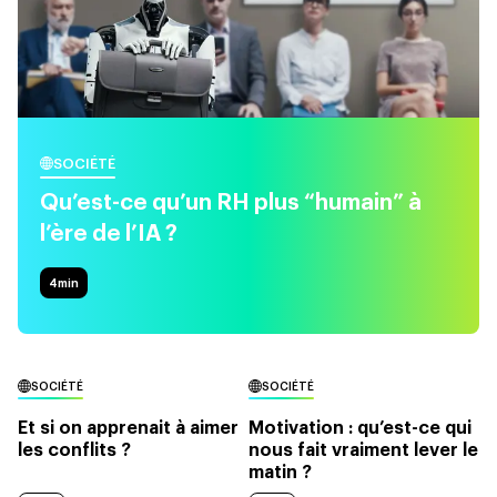
SOCIÉTÉ
Qu’est-ce qu’un RH plus “humain” à
l’ère de l’IA ?
4
min
SOCIÉTÉ
SOCIÉTÉ
Et si on apprenait à aimer
Motivation : qu’est-ce qui
les conflits ?
nous fait vraiment lever le
matin ?