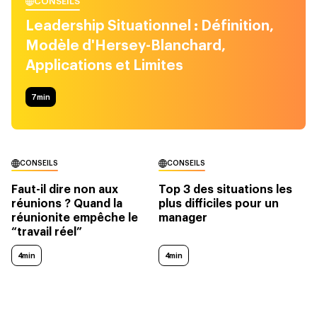
CONSEILS
Leadership Situationnel : Définition,
Modèle d'Hersey-Blanchard,
Applications et Limites
7
min
CONSEILS
CONSEILS
Faut-il dire non aux
Top 3 des situations les
réunions ? Quand la
plus difficiles pour un
réunionite empêche le
manager
“travail réel”
4min
4min