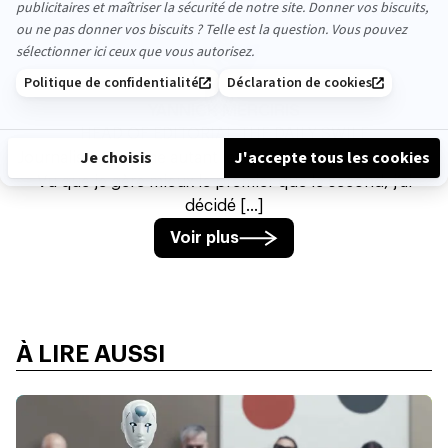
YANNICK MERCIRIS
HEAD OF EDITORIAL THE DAILY SWILE
Journaliste qui aime autant les mots que le ballon rond.
Vu que je gère mieux le premier que le second, j’ai
décidé [...]
Voir plus
À LIRE AUSSI