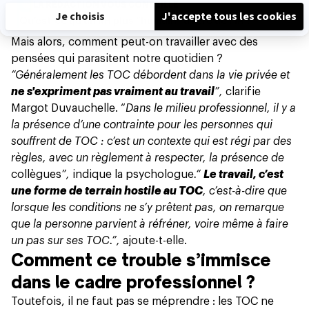
LA RÉDACTION VOUS CONSEILLE
Qu’est-ce qu’un RH plus “humain” à l’ère de l’IA ?
Mais alors, comment peut-on travailler avec des
pensées qui parasitent notre quotidien ?
“Généralement les TOC débordent dans la vie privée et
ne s'expriment pas vraiment au travail
”,
clarifie
Margot Duvauchelle. “
Dans le milieu professionnel, il y a
la présence d’une contrainte pour les personnes qui
souffrent de TOC : c’est un contexte qui est régi par des
règles, avec un règlement à respecter, la présence de
collègues
”,
indique la psychologue
.“
Le travail, c’est
une forme de terrain hostile au TOC
, c’est-à-dire que
lorsque les conditions ne s’y prêtent pas, on remarque
que la personne parvient à réfréner, voire même à faire
un pas sur ses TOC.”,
ajoute-t-elle.
Comment ce trouble s’immisce
dans le cadre professionnel ?
Toutefois, il ne faut pas se méprendre : les TOC ne