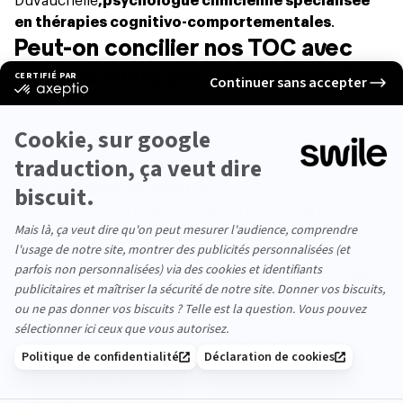
Duvauchelle
,
psychologue clinicienne spécialisée
en thérapies cognitivo-comportementales
.
Peut-on concilier nos TOC avec
notre activité professionnelle ?
“Ça été difficile pour moi de mettre un nom sur cette
pathologie”,
nous confie Romy âgée de 35 ans*,
atteinte de TOC depuis ses 16 ans. Elle souffre
aujourd’hui de
43 TOC différents d’ordre de
vérification et de symétrie
. Dans le cadre du TOC, ce
sont surtout
la fréquence, la durée et la gravité
des
comportements qui créent des difficultés. Ils
perturbent la vie privée comme
la vie professionnelle
des personnes qui en souffrent.
“Dans mon cas,
mes
vérifications pouvaient durer six heures
dans une
journée, trois avant de quitter mon domicile et trois avant
d’aller dormir. Vous imaginez bien que ça devient
difficile quand on doit aller au travail avec autant de
stress et de fatigue”
,
indique Romy.