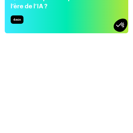
l’ère de l’IA ?
4
min
SOCIÉTÉ
SOCIÉTÉ
Et si on apprenait à aimer
Motivation : qu’est-ce qui
les conflits ?
nous fait vraiment lever le
matin ?
5min
4min