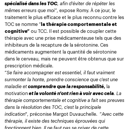
spécialisé dans les TOC
, afin d'éviter de répéter les
mêmes erreurs que moi”
, expose Romy. À ce jour, le
traitement le plus efficace et le plus reconnu contre les
TOC se nomme “
la thérapie comportementale et
cognitive”
ou TCC. Il est possible de coupler cette
thérapie avec une prise médicamenteuse tels que des
inhibiteurs de la recapture de la sérotonine. Ces
médicaments augmentent la quantité de sérotonine
dans le cerveau, mais ne peuvent être obtenus que sur
prescription médicale.
“
Se faire accompagner est essentiel, il faut vraiment
surmonter la honte, prendre conscience que c'est une
maladie et
comprendre que la responsabilité,
la
motivation
et la volonté n'ont rien à voir avec cela
. La
thérapie comportementale et cognitive a fait ses preuves
dans la résolution des TOC, c'est la principale
indication
", préconise Margot Duvauchelle. “
Avec cette
thérapie, il existe des techniques éprouvées qui
fonctionnent bien. Il ne faut pas se priver de cette