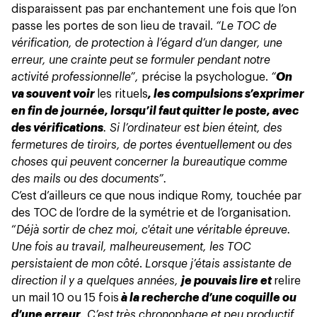
disparaissent pas par enchantement une fois que l’on
passe les portes de son lieu de travail.
“Le TOC de
vérification, de protection à l’égard d’un danger, une
erreur, une crainte peut se formuler pendant notre
activité professionnelle”,
précise la psychologue.
“
On
va souvent voir
les rituels
, les compulsions s’exprimer
en fin de journée, lorsqu’il faut quitter le poste, avec
des vérifications
. Si l’ordinateur est bien éteint, des
fermetures de tiroirs, de portes éventuellement ou des
choses qui peuvent concerner la bureautique comme
des mails ou des documents”.
C’est d’ailleurs ce que nous indique Romy, touchée par
des TOC de l’ordre de la symétrie et de l’organisation.
“
Déjà sortir de chez moi, c'était une véritable épreuve.
Une fois au travail, malheureusement, les TOC
persistaient de mon côté
.
Lorsque j’étais assistante de
direction il y a quelques années,
je pouvais lire et
relire
un mail 10 ou 15 fois
à la recherche d’une coquille ou
d’une erreur
. C’est très chronophage et peu productif