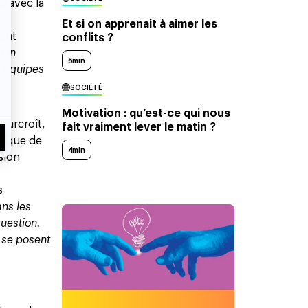
é avec la
Et si on apprenait à aimer les
sant
conflits ?
“
On
5min
s équipes
SOCIÉTÉ
Motivation : qu’est-ce qui nous
 surcroît,
fait vraiment lever le matin ?
orique de
4min
sion
s
ans les
question.
i se posent