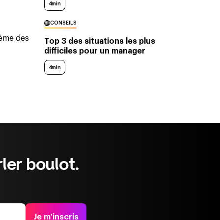
4min
CONSEILS
rème des
Top 3 des situations les plus
difficiles pour un manager
4min
ler boulot.
Je m'inscris