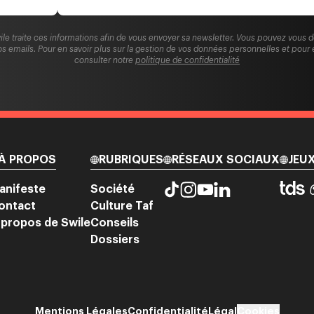
ile traite ces informations afin de vous envoyer sa newsletter. Vous pouvez vous 
s emails. Pour en savoir plus sur la gestion de vos données personnelles et pour 
consulter notre
politique de confidentialité
À PROPOS
RUBRIQUES
RÉSEAUX SOCIAUX
JEU
anifeste
Société
ontact
Culture Taf
 propos de Swile
Conseils
Dossiers
Mentions Légales
Confidentialité
Légal
Cookies