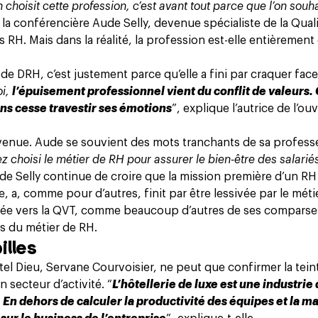
choisit cette profession, c’est avant tout parce que l’on souh
 la conférencière Aude Selly, devenue spécialiste de la Quali
s RH. Mais dans la réalité, la profession est-elle entièremen
 de DRH, c’est justement parce qu’elle a fini par craquer fac
oi,
l’épuisement professionnel vient du conflit de valeurs. 
sans cesse travestir ses émotions
”, explique l’autrice de l’ou
révenue. Aude se souvient des mots tranchants de sa profess
ez choisi le métier de RH pour assurer le bien-être des salarié
de Selly continue de croire que la mission première d’un RH
, a, comme pour d’autres, finit par être lessivée par le métier
ientée vers la QVT, comme beaucoup d’autres de ses comparse
es du métier de RH.
illes
tel Dieu, Servane Courvoisier, ne peut que confirmer la tein
 secteur d’activité. “
L’hôtellerie de luxe est une industrie
. En dehors de calculer la productivité des équipes et la m