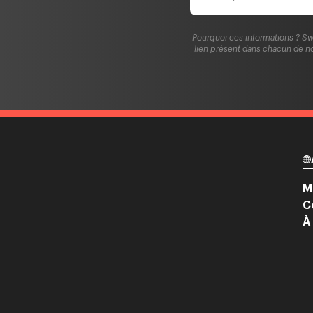
Pourquoi ces informations ? Sw
lien présent dans chacun de no
M
C
À