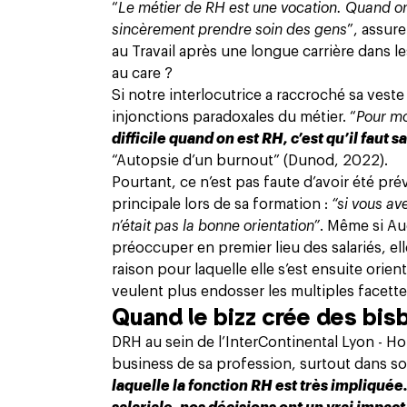
“
Le métier de RH est une vocation. Quand on 
sincèrement prendre soin des gens
”, assure
au Travail après une longue carrière dans le
au care ?
Si notre interlocutrice a raccroché sa veste
injonctions paradoxales du métier. “
Pour m
difficile quand on est RH, c’est qu’il faut 
“Autopsie d’un burnout” (Dunod, 2022).
Pourtant, ce n’est pas faute d’avoir été p
principale lors de sa formation :
“si vous av
n’était pas la bonne orientation”
. Même si Au
préoccuper en premier lieu des salariés, elle
raison pour laquelle elle s’est ensuite or
veulent plus endosser les multiples facett
Quand le bizz crée des bisb
DRH au sein de l’InterContinental Lyon - Ho
business de sa profession, surtout dans son
laquelle la fonction RH est très impliquée