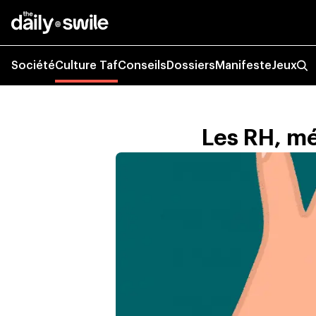
Société
Culture Taf
Conseils
Dossiers
Manifeste
Jeux
Les RH, mé