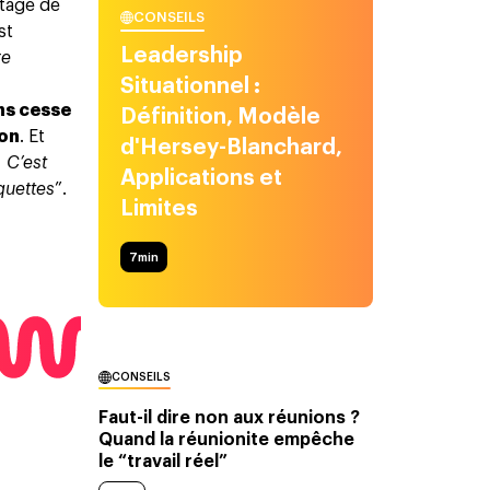
ntage de
CONSEILS
st
Leadership
re
Situationnel :
ns cesse
Définition, Modèle
ion
. Et
d'Hersey-Blanchard,
. C’est
Applications et
quettes
”.
Limites
7
min
CONSEILS
Faut-il dire non aux réunions ?
Quand la réunionite empêche
le “travail réel”