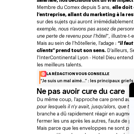
salariale, nos décisions ont un vrai impact
Membre du Comex depuis 5 ans,
elle doit
l’entreprise, allant du marketing à la re
sur des sujets qui auront irrémédiablement 
exemple, nous n’avons pas assez de personnel
une perte de revenu pour l’hôtel
”, illustre-t-e
Mais au sein de l’hôtellerie, l’adage :
“il fau
clients”
prend tout son sens.
D’ailleurs, 
l’InterContinental Lyon - Hotel Dieu entend re
les meilleurs talents.
LA RÉDACTION VOUS CONSEILLE
“Je suis un mal aimé…” : les principaux griefs
Ne pas avoir cure du care
Du même coup, l’approche care prend aussi
pour lesquels il n’y avait, jusqu'alors, que 
branche a dû rapidement réagir en augmenta
fermer les uns après les autres, faute de p
Mais parce que les enveloppes ne sont pas e