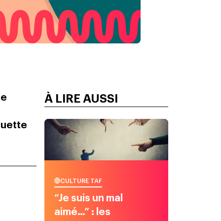
de
À LIRE AUSSI
quette
CULTURE TAF
“Je suis un mal
aimé…” : les