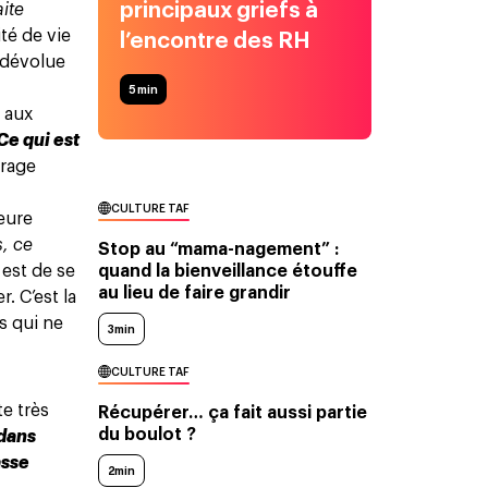
principaux griefs à
aite
té de vie
l’encontre des RH
t dévolue
5
min
e aux
Ce qui est
vrage
CULTURE TAF
eure
s, ce
Stop au “mama-nagement” :
quand la bienveillance étouffe
 est de se
au lieu de faire grandir
. C’est la
s qui ne
3min
CULTURE TAF
te très
Récupérer… ça fait aussi partie
du boulot ?
 dans
asse
2min