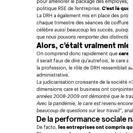
pour améliorer le package des employés, en 
politique RSE de l’entreprise.
C’est là que
La DRH a également mis en place des progr
chaque trimestre des séances de coiffure,
célèbre aussi beaucoup les succès, puisque c
que nous pouvons remporter des distinction
Alors, c’était vraiment mie
On comprend donc rapidement que
care
e
il serait faux de dire qu’autrefois, le care 
la profession, le rôle de DRH ressemblait 
administrative.
La judiciarisation croissante de la société 
dimensions care et business ont conjointem
années 2008-2009 ont démontré que le travail
Avec la pandémie, le care est revenu encore p
beaucoup de questions sur leur travail
”, ana
De la performance sociale 
De facto,
les entreprises ont compris qu