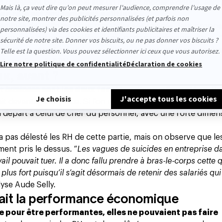
travaillant par exemple sur un forfait mobilité douce, align
 son rôle est éminemment politique.
ammes de wellness pour remercier ses salariés, leur propo
 manucure ou encore réflexologie pour prendre soin d’eux. 
’est avant tout grâce à la qualité du service prodigué par le
s
”, souligne la DRH.
ux, avant ?
t
business
sont les deux facettes d’une même pièce
. De
avait davantage sa place. Si l’on reprend une perspective hist
au départ à celui de chef du personnel, avec une forte dimen
n’a pas délesté les RH de cette partie, mais on observe que le
ent pris le dessus. “
Les vagues de suicides en entreprise d
 pouvait tuer. Il a donc fallu prendre à bras-le-corps cette 
lus fort puisqu’il s’agit désormais de retenir des salariés qu
lyse Aude Selly.
nait la performance économique
e pour être performantes, elles ne pouvaient pas faire