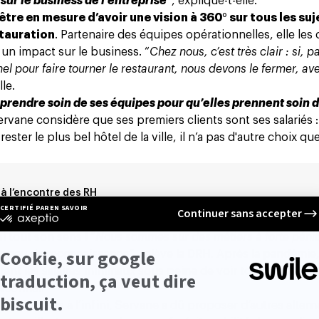
 sur le business de l’entreprise
”, explique-t-elle.
 être en mesure d’avoir une vision à 360° sur tous les suj
stauration
. Partenaire des équipes opérationnelles, elle les 
un impact sur le business. “
Chez nous, c’est très clair : si, p
 pour faire tourner le restaurant, nous devons le fermer, avec
lle.
t prendre soin de ses équipes pour qu’elles prennent soin 
Servane considère que
ses premiers clients sont ses salariés
:
ster le plus bel hôtel de la ville, il n’a pas d'autre choix que
 à l’encontre des RH
 tout son sens ! “
Nous sommes sur des métiers à forte pénibi
très peu de reconnaissance
”, relève la DRH. Après la pandémie,
nt les salaires minimaux sous peine de voir tous les établ
ersonnel.
xtensibles à l’infini, Servane a dû proposer d’autres altern