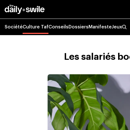
Société
Culture Taf
Conseils
Dossiers
Manifeste
Jeux
Les salariés b