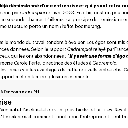
déjà démissionné d’une entreprise et qui y sont retourn
 mené par
Cadremploi
en avril 2023. En clair, c’est un peu 
 une seconde chance. D’ailleurs, ce principe de démissionner
ême structure porte un nom :
l’effet boomerang.
s le monde du travail tendent à évoluer. Les égos sont mis 
ances données. Selon le rapport
Cadremploi
relayé par
France
ceux qui les ont abandonnées :
“
Il y avait une forme d’égo 
précise Carole Ferté, directrice des études à
Cadremploi
.
désormais sur les avantages de cette nouvelle embauche. Car 
rapport met en lumière plusieurs éléments.
 à l’encontre des RH
rise
accueil et l’acclimatation sont plus faciles et rapides. Résult
 ? Le salarié sait comment fonctionne l’entreprise et peut trè