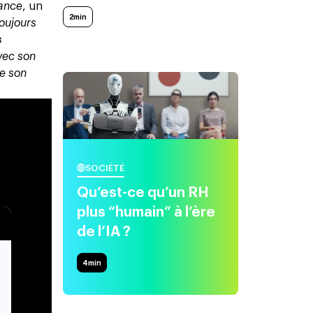
ance
, un
2min
toujours
s
avec son
se son
SOCIÉTÉ
Qu’est-ce qu’un RH
plus “humain” à l’ère
de l’IA ?
4
min