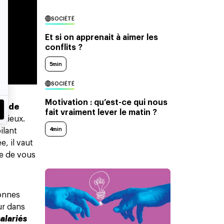
SOCIÉTÉ
Et si on apprenait à aimer les
conflits ?
5min
SOCIÉTÉ
Motivation : qu’est-ce qui nous
on de
fait vraiment lever le matin ?
 mieux.
4min
ilant
, il vaut
le de vous
sonnes
ur dans
salariés