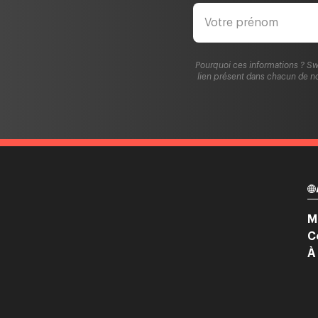
Pourquoi ces informations ? Sw
lien présent dans chacun de no
M
C
À