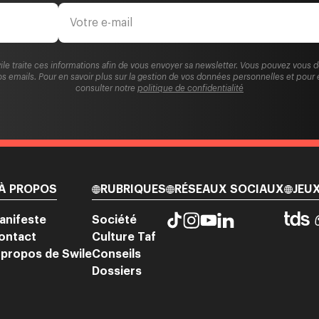
ile traite ces informations afin de vous envoyer sa newsletter. Vous pouvez vous 
s emails. Pour en savoir plus sur la gestion de vos données personnelles et pour 
consulter notre
politique de confidentialité
À PROPOS
RUBRIQUES
RÉSEAUX SOCIAUX
JEU
anifeste
Société
ontact
Culture Taf
 propos de Swile
Conseils
Dossiers