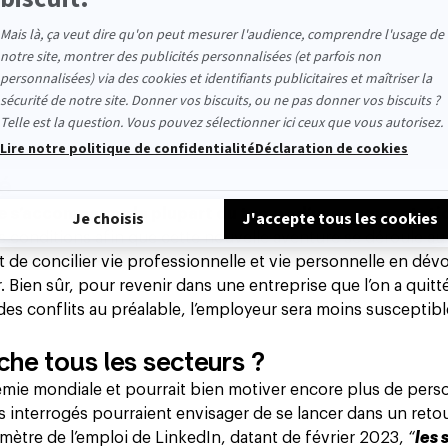
é
se s’accompagne la plupart du temps d’une augmentati
rs conditions afin que cette nouvelle aventure se déroule au
 de concilier vie professionnelle et vie personnelle en dévo
Bien sûr, pour revenir dans une entreprise que l’on a quittée
u des conflits au préalable, l’employeur sera moins susceptib
che tous les secteurs ?
mie mondiale et pourrait bien motiver encore plus de per
és interrogés pourraient envisager de se lancer dans un reto
omètre de l’emploi de LinkedIn, datant de février 2023,
“
les 