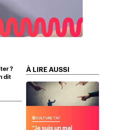
ter ?
À LIRE AUSSI
 dit
CULTURE TAF
“Je suis un mal