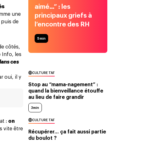
aimé…” : les
és
comme une
principaux griefs à
 puis de
l’encontre des RH
5
min
de côtés,
 Info
, les
dans ces
CULTURE TAF
oui, il y
Stop au “mama-nagement” :
quand la bienveillance étouffe
au lieu de faire grandir
3min
CULTURE TAF
at :
on
s vite être
Récupérer… ça fait aussi partie
du boulot ?