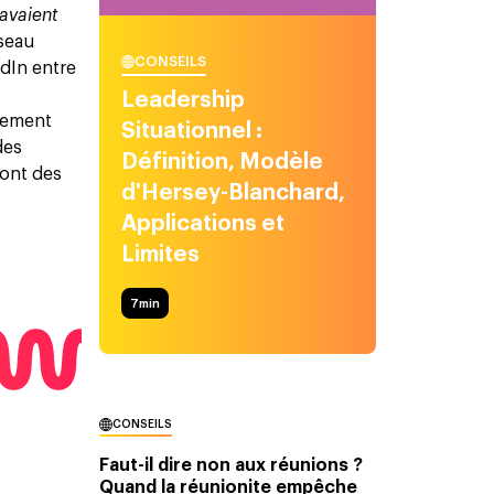
 avaient
seau
CONSEILS
edIn entre
Leadership
alement
Situationnel :
des
Définition, Modèle
sont des
d'Hersey-Blanchard,
Applications et
Limites
7
min
CONSEILS
Faut-il dire non aux réunions ?
Quand la réunionite empêche