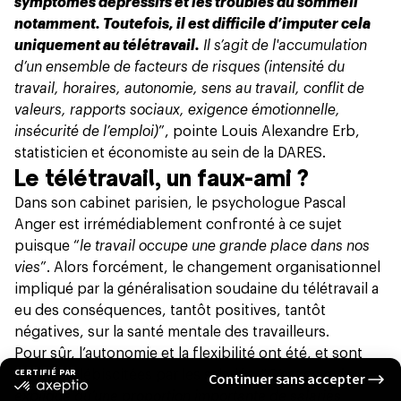
symptômes dépressifs et les troubles du sommeil
notamment. Toutefois, il est difficile d’imputer cela
uniquement au télétravail.
Il s’agit de l'accumulation
d’un ensemble de facteurs de risques (intensité du
travail, horaires, autonomie, sens au travail, conflit de
valeurs, rapports sociaux, exigence émotionnelle,
insécurité de l’emploi)
”, pointe Louis Alexandre Erb,
statisticien et économiste au sein de la DARES.
Le télétravail, un faux-ami ?
Dans son cabinet parisien, le psychologue Pascal
Anger est irrémédiablement confronté à ce sujet
puisque “
le travail occupe une grande place dans nos
vies
”. Alors forcément, le changement organisationnel
impliqué par la généralisation soudaine du télétravail a
eu des conséquences, tantôt positives, tantôt
négatives, sur la santé mentale des travailleurs.
Pour sûr, l’autonomie et la flexibilité ont été, et sont
encore, plébiscitées par les salariés. “
C’est ce qui
explique qu’une proportion importante de salariés