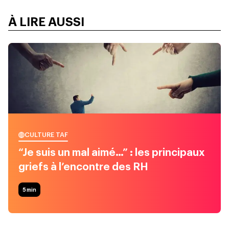
À LIRE AUSSI
CULTURE TAF
“Je suis un mal aimé…” : les principaux
griefs à l’encontre des RH
5
min