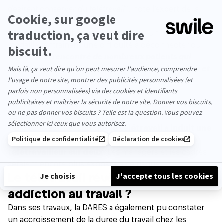
désirent conserver du télétravail
”, note l’expert de la
DARES.
Ces points positifs comportent aussi un revers de la
médaille, entraînant une difficulté à déconnecter du
travail. “
J’ai rencontré de nombreux patients qui
n’arrivaient plus à faire de coupure entre le travail et
le privé, entre le jour et la nuit
. Tout cela peut
rapidement mener à l’épuisement
”, affirme-t-il.
En cause ? Une hausse du temps effectif de travail.
Dans l’enquête publiée par Empreinte Humaine et
Opinion Way, il ressort que
le télétravail a induit une
charge de travail supplémentaire pour un
télétravailleur sur deux
. Les managers et les cadres
seraient encore plus exposés à ce risque.
Le télétravail révèlerait-il notre
addiction au travail ?
Dans ses travaux, la DARES a également pu constater
un accroissement de la durée du travail chez les