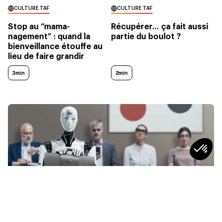
CULTURE TAF
CULTURE TAF
Stop au “mama-
Récupérer… ça fait aussi
nagement” : quand la
partie du boulot ?
bienveillance étouffe au
lieu de faire grandir
3min
2min
SOCIÉTÉ
Qu’est-ce qu’un RH plus “humain” à