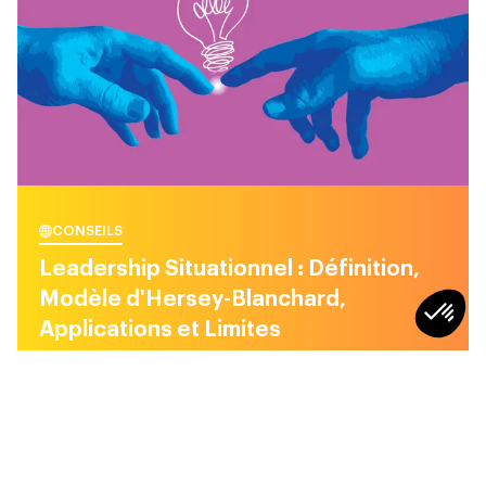
CONSEILS
Leadership Situationnel : Définition,
Modèle d'Hersey-Blanchard,
Applications et Limites
7
min
CONSEILS
CONSEILS