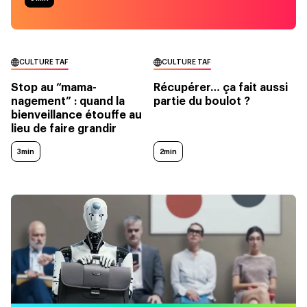
CULTURE TAF
CULTURE TAF
Stop au “mama-
Récupérer… ça fait aussi
nagement” : quand la
partie du boulot ?
bienveillance étouffe au
lieu de faire grandir
3min
2min