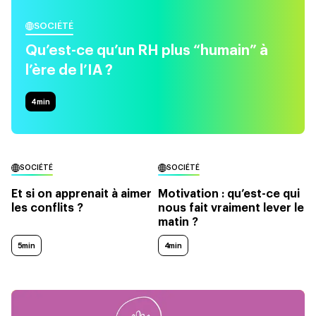
SOCIÉTÉ
Qu’est-ce qu’un RH plus “humain” à
l’ère de l’IA ?
4
min
SOCIÉTÉ
SOCIÉTÉ
Et si on apprenait à aimer
Motivation : qu’est-ce qui
les conflits ?
nous fait vraiment lever le
matin ?
5min
4min