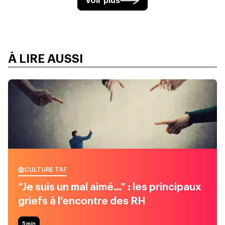
Voir plus
À LIRE AUSSI
CULTURE TAF
“Je suis un mal aimé…” : les principaux
griefs à l’encontre des RH
5
min