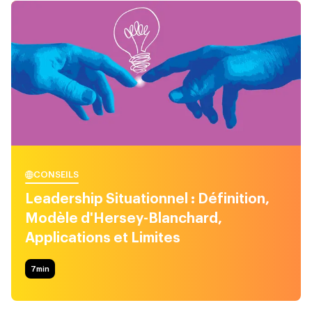
CONSEILS
Leadership Situationnel : Définition,
Modèle d'Hersey-Blanchard,
Applications et Limites
7
min