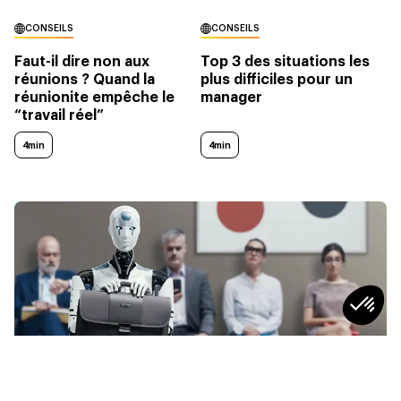
CONSEILS
CONSEILS
Faut-il dire non aux
Top 3 des situations les
réunions ? Quand la
plus difficiles pour un
réunionite empêche le
manager
“travail réel”
4min
4min
SOCIÉTÉ