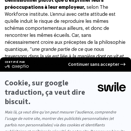
démissionner plutôt que d’exprimer leurs
préoccupations à leur employeur,
selon The
Workforce institute. L’ennui avec cette attitude est
qu’elle induit le risque de reproduire les mêmes
schémas comportementaux ailleurs, et donc de
rencontrer les mêmes écueils. Car, sans
nécessairement croire aux préceptes de la philosophie
quantique, “
une grande partie de ce que nous
traversons dans la vie est liée à la manière dont on vit et
perçoit la réalité
”, poursuit Anaïs Georgelin.
Phase 1 : Commencez par une
bonne introspection !
Avant de changer de job, reconnectez-vous à ce qui
compte vraiment pour vous. L’objectif ? Identifier vos
besoins prioritaires au travail sur ces trois items :
#
Les missions
: de quoi avez-vous besoin dans le
contenu de votre travail ? S’agit-il d’avoir de la diversité
dans vos missions ? D’apprendre de nouvelles choses,