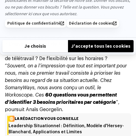
d’être sur des projets à fort impact sociétal ?
#
Le management
: comment
souhaitez-vous être
encadré
(ou encadrer votre équipe) ? Avez-vous
besoin que l’on vous fixe des objectifs clairs et précis
? Des objectifs très ambitieux ? Ou au contraire, êtes-
vous plus à l’aise avec un management enveloppant ?
#
L’environnement de travail
: quel type de relation
cherchez-vous avec vos collègues ? Avez-vous besoin
de télétravail ? De flexibilité sur les horaires ?
“
Souvent, on a l’impression que tout est important pour
nous, mais ce premier travail consiste à prioriser les
besoins au regard de sa situation actuelle. Chez
SomanyWays, nous avons conçu un outil, le
Workoscope. Ces
60 questions vous permettent
d’identifier 3 besoins prioritaires par catégorie
”,
poursuit Anaïs Georgelin.
LA RÉDACTION VOUS CONSEILLE
Leadership Situationnel : Définition, Modèle d'Hersey-
Blanchard, Applications et Limites