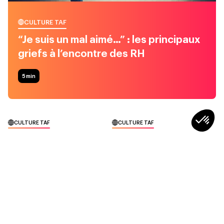
CULTURE TAF
“Je suis un mal aimé…” : les principaux
griefs à l’encontre des RH
5
min
CULTURE TAF
CULTURE TAF
Stop au “mama-
Récupérer… ça fait aussi
nagement” : quand la
partie du boulot ?
bienveillance étouffe au
lieu de faire grandir
3min
2min