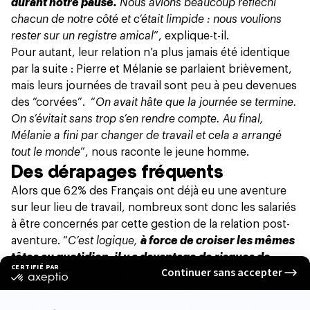
durant notre pause.
Nous avions beaucoup réfléchi
chacun de notre côté et c’était limpide : nous voulions
rester sur un registre amical
”, explique-t-il.
Pour autant, leur relation n’a plus jamais été identique
par la suite : Pierre et Mélanie se parlaient brièvement,
mais leurs journées de travail sont peu à peu devenues
des “corvées”. “
On avait hâte que la journée se termine.
On s’évitait sans trop s’en rendre compte. Au final,
Mélanie a fini par changer de travail et cela a arrangé
tout le monde
”, nous raconte le jeune homme.
Des dérapages fréquents
Alors que
62% des Français ont déjà eu une aventure
sur leur lieu de travail
, nombreux sont donc les salariés
à être concernés par cette gestion de la relation post-
aventure. “
C’est logique,
à force de croiser les mêmes
têtes au quotidien, il y a davantage de risques de
créer des liens.
Or, on n’a pas de prise sur le
développement d’une attirance ou du sentiment
amoureux
”, analyse Isaline Gayraud, psychologue