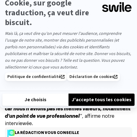
clinicienne entre Paris et Montpellier.
Toutefois, ces relations bureautiques ne vont pas sans
poser de nombreuses interrogations
: outre les
questions éthiques
quand il y a par exemple un lien de
subordination, surgissent très rapidement les
problématiques autour de l’après relation si l’idylle
vient malheureusement à se terminer. “
Cela peut être
difficile, surtout si l’on partage des projets en
commun
”, affirme la psychologue.
Cette épreuve de vie, Constance peut en témoigner.
“J’ai été en couple avec mon co-directeur pendant 3 ans.
Puis, nous avons rompu. Émotionnellement, cela a été
très dense, particulièrement quand nous étions devant
nos clients, d’autant que
nous nous sommes séparés,
car nous n’avions pas les mêmes valeurs, notamment
d’un point de vue professionnel
”
, affirme notre
interviewée.
LA RÉDACTION VOUS CONSEILLE