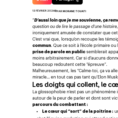
13 FÉVRIER 2024
PAR
MORANE TOUATI
“
D’aussi loin que je me souvienne, ça rem
question ou de lire le passage d’une histoir
ironiquement amusée de constater que
cet
C’est vrai que, lorsqu’on recoupe les témo
commun
. Que ce soit à l’école primaire 
prise de parole en public
semblerait appar
moins arbitrairement. Car si d’aucuns don
beaucoup redoutent cette “épreuve”.
Malheureusement, les “Calme-toi, ça va aller
miracle… en tout cas pas tant qu’Elon Musk 
Les doigts qui collent, le cœ
La glossophobie n’est pas un phénomène is
autour de
la peur
de parler et dont sont vi
parcours du combattant :
Le cœur qui “sort” de la poitrine :
un