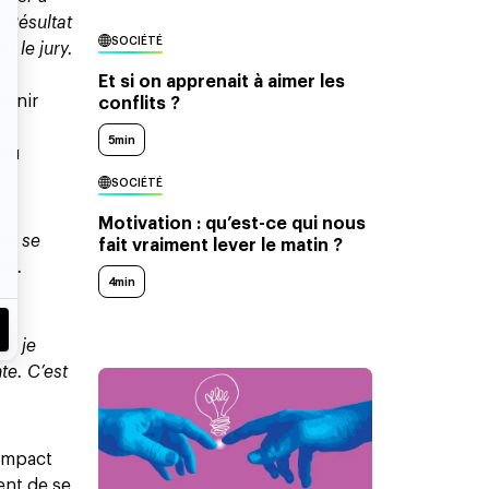
. Résultat
SOCIÉTÉ
r le jury.
Et si on apprenait à aimer les
venir
conflits ?
5min
eau
SOCIÉTÉ
Motivation : qu’est-ce qui nous
 en se
fait vraiment lever le matin ?
rs.
4min
s, je
te. C’est
 impact
ent de se