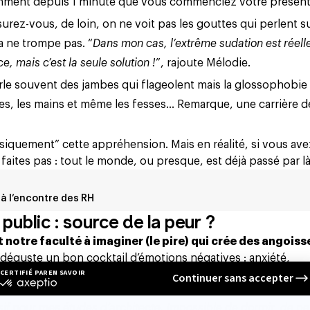
iemment depuis 1 minute que vous commenciez votre présent
surez-vous, de loin, on ne voit pas les gouttes qui perlent s
a ne trompe pas. “
Dans mon cas, l’extrême sudation est réelle.
, mais c’est la seule solution !
”, rajoute Mélodie.
rle souvent des jambes qui flageolent mais la glossophobie
lles, les mains et même les fesses… Remarque, une carrière d
siquement” cette appréhension. Mais en réalité, si vous av
faites pas : tout le monde, ou presque, est déjà passé par là
 à l’encontre des RH
public : source de la peur ?
t notre faculté à imaginer (le pire) qui crée des angoiss
 déguste un bon cocktail d’émotions négatives : anxiété,
 manifestent par des insomnies ou des heures effrénées de
sif pour mes études d’architecte. Impossible de dormir, de pe