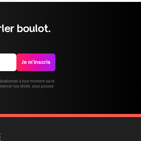
ler boulot.
Je m'inscris
désabonner à tout moment via le
exercer vos droits, vous pouvez
X