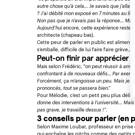
autre chose qu’à cela… Je savais que j’allais
? J’ai débité mon exposé en 7 minutes au lieu
Non pas que je n’avais pas la réponse… Mais
Aujourd’hui encore, cette expérience reste 
architecte (chapeau bas).
Cette peur de parler en public est alimenté
s’emballe, difficile de lui faire faire grève…
Peut-on finir par apprécier d
Mais selon Frédéric, "
on peut réussir à amoi
confrontant à de nouveaux défis
…
Par exemp
Forcément, ça m’angoisse un peu. Mais je m’y
prononcés, tout se passera bien
.”
Pour Mélodie, c’est un petit peu plus déli
donne des interventions à l’université… Mais 
pas grave, je travaille dessus !”.
3 conseils pour parler (en
Selon Maxime Loubar, professeur en prise 
qui enchaîne les pitchs comme des petits p