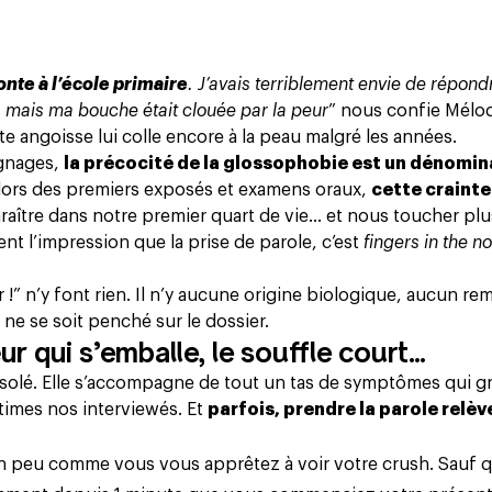
onte à l’école primaire
. J’avais terriblement envie de répond
e, mais ma bouche était clouée par la peur
” nous confie Mélod
te angoisse
lui colle encore à la peau malgré les années.
ignages,
la précocité de la glossophobie est un dénomin
ou lors des premiers exposés et examens oraux,
cette crainte
aître dans notre premier quart de vie… et nous toucher pl
nent l’impression que
la prise de parole
, c’est
fingers in the n
 !” n’y font rien. Il n’y aucune origine biologique, aucun r
ne se soit penché sur le dossier.
ur qui s’emballe, le souffle court…
olé. Elle s’accompagne de tout un tas de symptômes qui gr
ctimes nos interviewés. Et
parfois, prendre la parole relèv
 peu comme vous vous apprêtez à voir votre crush. Sauf q