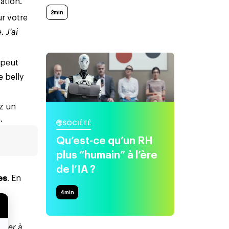
ation.
2min
ur votre
 J’ai
 peut
e belly
ez un
.
SOCIÉTÉ
Qu’est-ce qu’un RH
plus “humain” à l’ère
de l’IA ?
es
. En
4
min
nser à