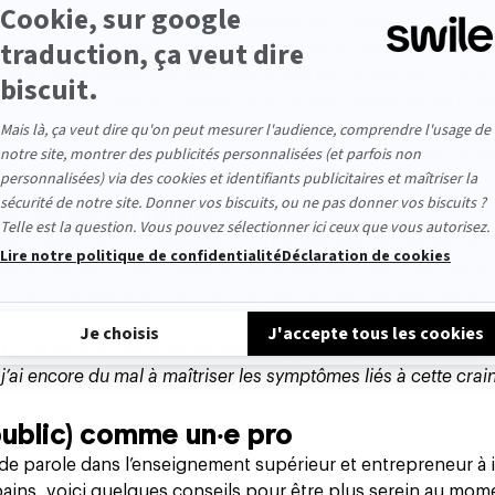
 être devant un jury, mais aussi devant ma famille et mes amis
 de 15 et je n’ai pas su répondre à une seule question posée pa
 mon corps s’était momifié, impossible de prononcer un mot !
traumatisante
” avoue Frédéric, qui a quand même réussi à de
e par tout ce qu’on en projette avant. Et lorsque
notre cerv
e parler en public ?
ndrir cette peur".
Comment ?
“En s’entraînant, en pratiquant,
le, je donne un cours devant des étudiants dans quelques jou
 suis préparé et je suis sûr que, une fois les premiers mots
cat…
“Je sors de ma zone de confort : je participe à des podcast
j’ai encore du mal à maîtriser les symptômes liés à cette crain
 public) comme un‧e pro
de parole dans l’enseignement supérieur et entrepreneur à
ains, voici quelques conseils pour être plus serein au mom