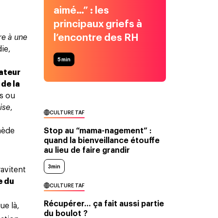
aimé…” : les
principaux griefs à
l’encontre des RH
re à une
ie,
5
min
ateur
 de la
us ou
oise
,
CULTURE TAF
Stop au “mama-nagement” :
emède
quand la bienveillance étouffe
au lieu de faire grandir
3min
avitent
e du
CULTURE TAF
Récupérer… ça fait aussi partie
ue là,
du boulot ?