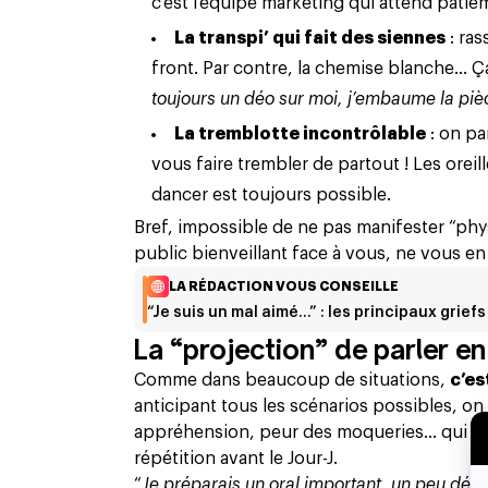
c’est l’équipe marketing qui attend pat
La transpi’ qui fait des siennes
: ras
front. Par contre, la chemise blanche… Ç
toujours un déo sur moi, j’embaume la pièce
La tremblotte incontrôlable
: on pa
vous faire trembler de partout ! Les orei
dancer est toujours possible.
Bref, impossible de ne pas manifester “phy
public bienveillant face à vous, ne vous en 
LA RÉDACTION VOUS CONSEILLE
“Je suis un mal aimé…” : les principaux griefs
La “projection” de parler en 
Comme dans beaucoup de situations,
c’es
anticipant tous les scénarios possibles, on
appréhension, peur des moqueries… qui se
répétition avant le Jour-J.
“
Je préparais un oral important, un peu déci