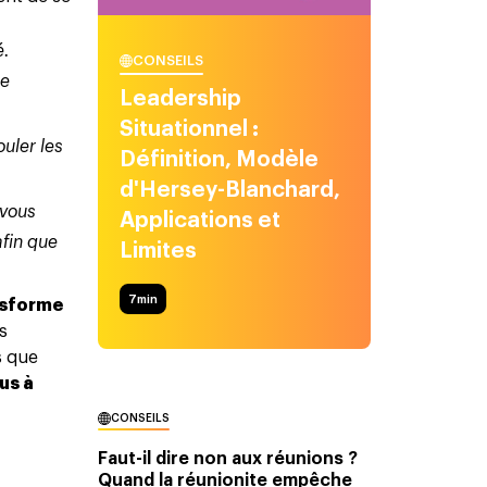
é.
CONSEILS
ne
Leadership
Situationnel :
uler les
Définition, Modèle
d'Hersey-Blanchard,
 vous
Applications et
afin que
Limites
7
min
nsforme
s
s que
us à
CONSEILS
Faut-il dire non aux réunions ?
Quand la réunionite empêche