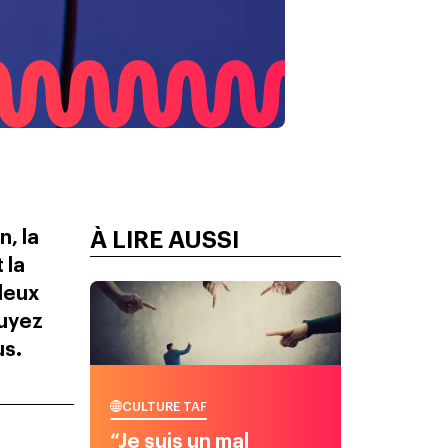
, la
À LIRE AUSSI
 la
deux
fuyez
us.
CULTURE TAF
“Je suis un mal