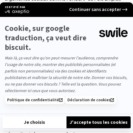
les mutuelles, les caisses de prévoyance et les
banques
”, rappelle le CEO de Payfit. Tous ces process
sont coûteux en temps et en argent.
Alors, pour Agnès Munuera, sous-Directrice chargée
de l’administration générale du personnel au sein de
l’Assurance Retraite Caisse Nationale, il est temps de
déconstruire les clichés sur ce métier de l’ombre.
“
Contrairement à ce que l’on pourrait imaginer, c’est un
job de passionné
”, nous souffle-t-elle, ajoutant que la
vision que nous avons du gestionnaire de paie est
souvent bien réductrice. “
Il faut sans cesse s’adapter au
quotidien
”, poursuit-elle.
À commencer par
connaître sur le bout des doigts
les évolutions en matière de réglementation
sociale, de convention collective, d’évolution des
métiers, de la jurisprudence
… Et puis certains
collaborateurs sont en stage, alternance, CDD ou CDI :
autant de critères à prendre en considération et qui