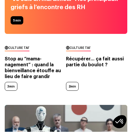
griefs à l’encontre des RH
5
min
CULTURE TAF
CULTURE TAF
Stop au “mama-
Récupérer… ça fait aussi
nagement” : quand la
partie du boulot ?
bienveillance étouffe au
lieu de faire grandir
3min
2min