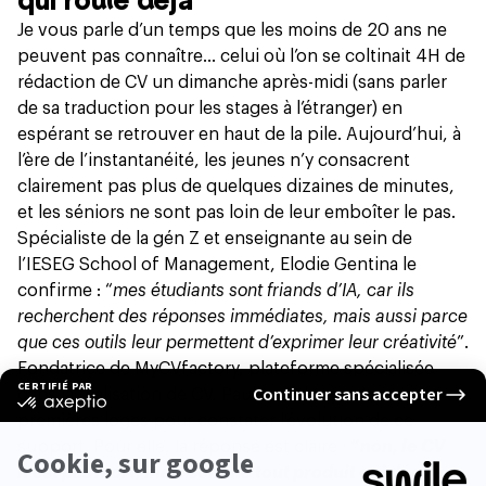
Je vous parle d’un temps que les moins de 20 ans ne
peuvent pas connaître… celui où l’on se coltinait 4H de
rédaction de CV un dimanche après-midi (sans parler
de sa traduction pour les stages à l’étranger) en
espérant se retrouver en haut de la pile. Aujourd’hui, à
l’ère de l’instantanéité, les jeunes n’y consacrent
clairement pas plus de quelques dizaines de minutes,
et les séniors ne sont pas loin de leur emboîter le pas.
Spécialiste de la gén Z et enseignante au sein de
l’IESEG School of Management, Elodie Gentina le
confirme : “
mes étudiants sont friands d’IA, car ils
recherchent des réponses immédiates, mais aussi parce
que ces outils leur permettent d’exprimer leur créativité
”.
Fondatrice de
MyCVfactory
, plateforme spécialisée
dans la réalisation de CV, Pauline Lahary est aux
premières loges pour constater l’évolution de ce
support. Pour elle, la réponse est claire :
“
non, le CV
n’est pas mort, mais comme tout produit qui désire