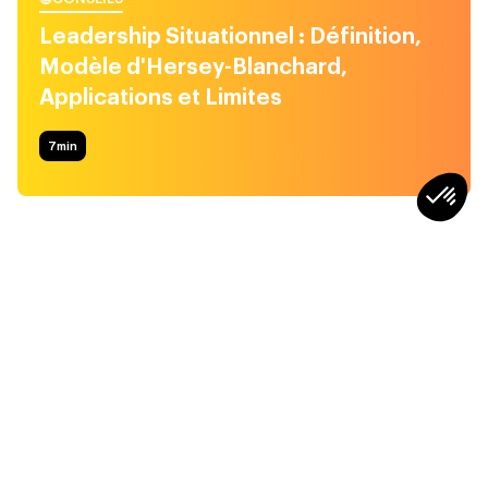
Leadership Situationnel : Définition,
Modèle d'Hersey-Blanchard,
Applications et Limites
7
min
CONSEILS
CONSEILS
Faut-il dire non aux
Top 3 des situations les
réunions ? Quand la
plus difficiles pour un
réunionite empêche le
manager
“travail réel”
4min
4min