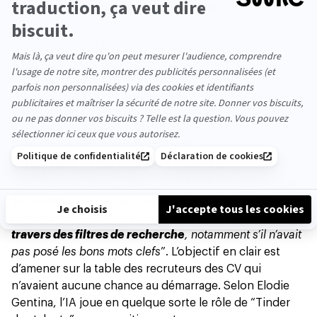
subsister, il doit évoluer avec son temps
”.
Alors qu’il y
a 8 ans, on façonnait encore nos CV sur Word, le CV en
ligne est apparu puis la suggestion de contenu dès
2021. Depuis fin 2023, la grande nouveauté de la
plateforme est de proposer un accompagnement par
l’IA pour réaliser son CV. Le candidat raconte son
parcours, sa vision d’un métier, exprime ses traits de
personnalité, puis l’IA lui concocte un CV parfaitement
taillé pour l’annonce qu’il convoite.
L’IA, le Tinder des talents ?
Pour Pauline Lahary, “
le recours à l’IA doit permettre
au candidat d’être reçu en entretien, car son CV a été
parfaitement optimisé, alors qu’il aurait pu passer au
travers des filtres de recherche
, notamment s’il n’avait
pas posé les bons mots clefs
”. L’objectif en clair est
d’amener sur la table des recruteurs des CV qui
n’avaient aucune chance au démarrage. Selon Elodie
Gentina, l’IA joue en quelque sorte le rôle de “Tinder