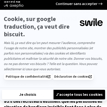
invisible”. (
Source
)
1 sur 2 : une personne sur deux
sera en situation de handicap au
cours de sa vie.
Ce peut être de manière durable ou temporaire
(
source
). Ainsi 85% des handicaps surviennent après
l’âge de 16 ans. Et n’allez pas croire que tout se résume
à l’image du fauteuil roulant. Moins de 5% des
personnes avec un handicap moteur en utilisent.
10% : seulement une personne sur
10 mentionnerait son handicap
dès le CV.
13% le feraient dès le premier entretient d’embauche.
Au global, uniquement 43% “préviendraient le
recruteur” contre 39% qui n’en feraient jamais état.
93% des recruteurs estiment que les personnes en