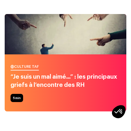
CULTURE TAF
“Je suis un mal aimé…” : les principaux
griefs à l’encontre des RH
5
min
CULTURE TAF
CULTURE TAF