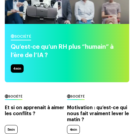
SOCIÉTÉ
Qu’est-ce qu’un RH plus “humain” à
l’ère de l’IA ?
4
min
SOCIÉTÉ
SOCIÉTÉ
Et si on apprenait à aimer
Motivation : qu’est-ce qui
les conflits ?
nous fait vraiment lever le
matin ?
5min
4min