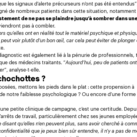
 que
les signaux d’alerte précurseurs n’ont pas été entendus
”
agné de nombreux patients dans cette situation, notamment 
stement de ne pas se plaindre jusqu’à sombrer dans un
viendront pas à combler.
s qu’elles ont en réalité tout le matériel psychique et physiq
 peut voir plutôt d’un bon œil, car cela peut éviter de plonger
te.
diagnostic est également lié à la pénurie de professionnels, 
ue des médecins traitants. “
Aujourd’hui, peu de patients ont
er
”, analyse-t-elle.
 chochottes ?
posées, mettons les pieds dans le plat : cette propension à
e de notre faiblesse psychologique ? Ou encore d’une forme
’une petite clinique de campagne, c’est une certitude. Depu
d’arrêts de travail, particulièrement chez ses jeunes employée
me disant qu’elles n’en peuvent plus, sans avoir cherché à co
nfidentialité que je peux bien sûr entendre, il n’y a pas de mo