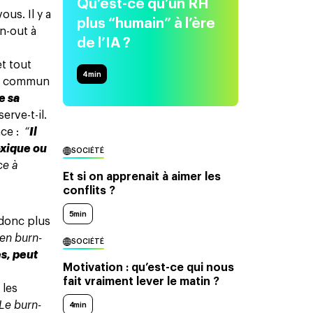
Qu’est-ce qu’un RH
us. Il y a
plus “humain” à l’ère
rn-out à
de l’IA ?
t tout
4
min
le commun
e sa
serve-t-il.
nce :
“
Il
oxique ou
SOCIÉTÉ
ce à
Et si on apprenait à aimer les
conflits ?
5min
 donc plus
en burn-
SOCIÉTÉ
es, peut
Motivation : qu’est-ce qui nous
fait vraiment lever le matin ?
 les
Le burn-
4min