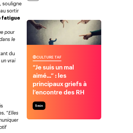
, souligne
au sortir
e fatigue
ue pour
 dans le
tant du
CULTURE TAF
 un vrai
“Je suis un mal
aimé…” : les
principaux griefs à
l’encontre des RH
is
5
min
s. “
Elles
mmuniquer
tif