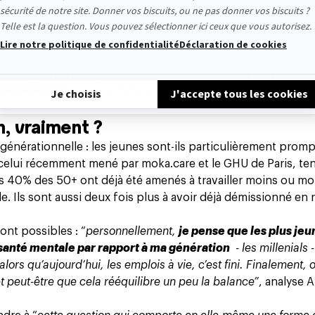
 et d’énergie). Nous avons donc un effet contraire : la pressio
 en pire. On tire la société vers le bas
”, estime-t-elle.
par Hélène érode nécessairement
son réservoir d’empathie
à l
e à son propre sentiment d’impuissance. Elle fournit beaucoup 
ne lui appartiennent pas.
On sait notamment que les métiers
 mentalement.
Cela peut générer de la colère puis un sentime
, vraiment ?
énérationnelle : les jeunes sont-ils particulièrement promp
celui récemment mené par moka.care et le GHU de Paris, ten
us 40% des 50+ ont déjà été amenés à travailler moins ou mo
e. Ils sont aussi deux fois plus à avoir déjà démissionné en 
sont possibles : “
personnellement,
je pense que les plus jeu
 santé mentale par rapport à ma génération
- les millenials 
rs qu’aujourd’hui, les emplois à vie, c’est fini. Finalement, 
et peut-être que cela rééquilibre un peu la balance”
, analyse A