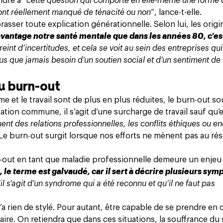
ndre à “
cette question qui comporte en elle-même une forme 
s ont réellement manqué de ténacité ou non
”, lance-t-elle.
asser toute explication générationnelle. Selon lui, les orig
avantage notre santé mentale que dans les années 80, c’es
nt d’incertitudes, et cela se voit au sein des entreprises qu
us que jamais besoin d’un soutien social et d’un sentiment de
du burn-out
me et le travail sont de plus en plus réduites, le burn-out sou
ation commune, il s’agit d’une surcharge de travail sauf qu’e
ment des relations professionnelles, les conflits éthiques ou en
Le burn-out surgit lorsque nos efforts ne mènent pas au rés
n-out en tant que maladie professionnelle demeure un enjeu
, le terme est galvaudé, car il sert à décrire plusieurs sy
l s’agit d’un syndrome qui a été reconnu et qu’il ne faut pas
’a rien de stylé. Pour autant, être capable de se prendre en
aire. On retiendra que dans ces situations, la souffrance du s