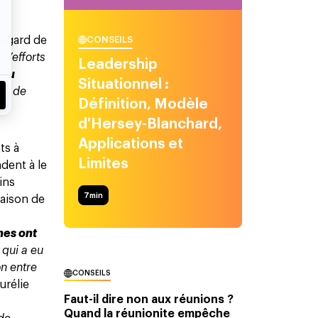
n
’égard de
CONSEILS
d’efforts
Leadership
 au
Situationnel :
nt de
Définition, Modèle
d'Hersey-Blanchard,
Applications et
ts à
Limites
dent à le
ins
7
min
raison de
nes ont
- qui a eu
on entre
CONSEILS
urélie
Faut-il dire non aux réunions ?
Quand la réunionite empêche