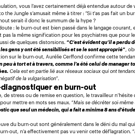
ulation, vous l’avez certainement déjà entendue autour de vo
 the Jungle s’amusait même à titrer : “
Si t'as pas fait un bu
rnout serait-il donc le summum de la hype ?
oute : le burn-out est bien passé dans le langage courant, e
 pas la même signification pour les psychiatres que pour 
aussi de quelques distorsions.
“
C’est évident qu’il a perdu d
 les gens y ont été sensibilisés et se le sont approprié
”
, ob
tion sur le burn-out, Aurélie Cerffond confirme cette tenda
un peu à tort et à travers, comme l’a été celui de manager t
ées.
Cela est en partie lié aux réseaux sociaux qui ont tendan
négatif de la vulgarisation”
.
-diagnostiquer en burn-out
, de stress ou de remise en question, le travailleur n’hésite
pour mettre en mots ses maux. “
Mais se décréter soi-même 
stic que seul un médecin, qui a fait a minima 8 ans d’étud
reuve du burn-out sont généralement dans le déni du mal qui
urn-out, n’a effectivement pas vu venir cette déflagration. “