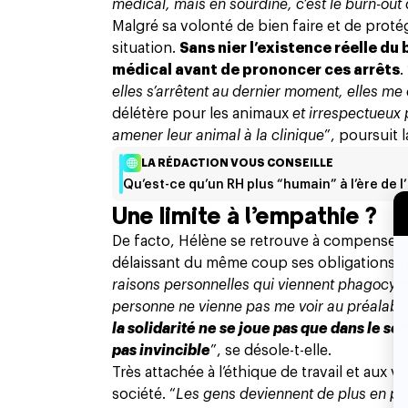
médical, mais en sourdine, c’est le burn-out 
Malgré sa volonté de bien faire et de prot
situation.
Sans nier l’existence réelle du 
médical avant de prononcer ces arrêts
.
elles s’arrêtent au dernier moment, elles me
délétère pour les animaux
et irrespectueux p
amener leur animal à la clinique
”, poursuit l
LA RÉDACTION VOUS CONSEILLE
Qu’est-ce qu’un RH plus “humain” à l’ère de l’
Une limite à l’empathie ?
De facto, Hélène se retrouve à compenser c
délaissant du même coup ses obligations fami
raisons personnelles qui viennent phagocyter 
personne ne vienne pas me voir au préalable 
la solidarité ne se joue pas que dans le s
pas invincible
”, se désole-t-elle.
Très attachée à l’éthique de travail et aux v
société. “
Les gens deviennent de plus en plu