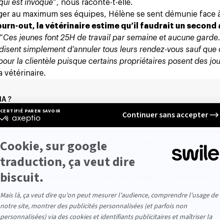
qui est invoqué
”, nous raconte-t-elle.
éger au maximum ses équipes, Hélène se sent démunie face à
burn-out, la vétérinaire estime qu’il faudrait un second 
 “
Ces jeunes font 25H de travail par semaine et aucune gard
 disent simplement d’annuler tous leurs rendez-vous sauf que 
our la clientèle puisque certains propriétaires posent des jo
a vétérinaire.
IA ?
es absences et à cumuler plus de 60h de travail par semain
liales, et faisant fi de sa propre fatigue. “
Pour moi, ce son
le travail, et cela n’a pas lieu d’être. Ce qui me dérange, c’es
pour que l’on puisse trouver des solutions, tous ensemble. De
ens employeur-employé. On est une équipe, et moi-aussi, je
aleurs d’entraide, Hélène s’inquiète de cette dérive individual
s exigeants et de moins en moins patients, on diminue de plu