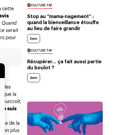
CULTURE TAF
 cette
avis
Stop au “mama-nagement” :
quand la bienveillance étouffe
e. Quand
au lieu de faire grandir
ce serait
urs pour
3min
CULTURE TAF
Récupérer… ça fait aussi partie
du boulot ?
2min
e,
t des
t que la
 surcroît,
 ne suis
iste de la
s en plus