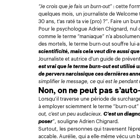
“Je crois que je fais un burn-out”
: cette form
quelques mois, un journaliste de Welcome to
30 ans, t'as raté ta vie (pro) ?
”. Faire un bu
Pour le psychologue Adrien Chignard, nul d
comme le terme “maniaque” n’a absolument
des mortels, le terme burn-out souffre lui-
scientificité, mais cela veut dire aussi que
Journaliste et autrice d’un guide de préven
est vrai que le terme burn-out est utilisé 
de pervers narcissique ces dernières ann
simplifier le message, ce qui est le pendant 
Non, on ne peut pas s’auto
Lorsqu’il traverse une période de surcharge
à employer sciemment le terme “burn-out” 
out, c’est un peu audacieux.
C’est un diagno
poser
”, souligne Adrien Chignard.
Surtout, les personnes qui traversent l’ép
accable. Aurélie, qui a elle-même vécu un b