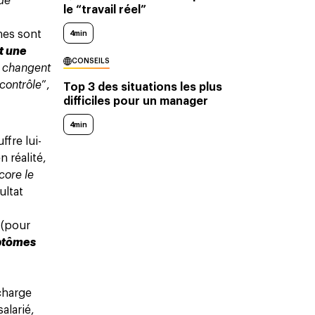
de
le “travail réel”
ines sont
4min
t une
CONSEILS
i changent
 contrôle
”,
Top 3 des situations les plus
difficiles pour un manager
4min
ffre lui-
n réalité,
core le
ultat
 (pour
mptômes
 charge
alarié,