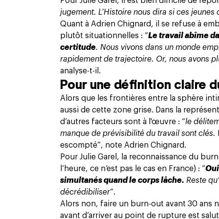
Pour Julie Garel, il est bien difficile de répo
jugement. L’Histoire nous dira si ces jeune
Quant à Adrien Chignard, il se refuse à embr
plutôt situationnelles : “
Le travail abîme d
certitude
. Nous vivons dans un monde emprei
rapidement de trajectoire. Or, nous avons pl
analyse-t-il.
Pour une définition claire 
Alors que les frontières entre la sphère inti
aussi de cette zone grise. Dans la représent
d’autres facteurs sont à l'œuvre : “
le délite
manque de prévisibilité du travail sont clés.
escompté
”, note Adrien Chignard.
Pour Julie Garel, la reconnaissance du bur
l’heure, ce n’est pas le cas en France) : “
Oui
simultanés quand le corps lâche.
Reste qu’i
décrédibiliser
”.
Alors non, faire un burn-out avant 30 ans n
avant d’arriver au point de rupture est salut