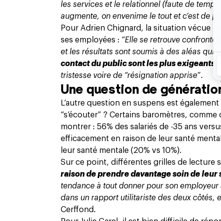
les services et le relationnel (faute de temps
augmente, on envenime le tout et c’est de pire
Pour Adrien Chignard, la situation vécue 
ses employées :
“Elle se retrouve confronté
et les résultats sont soumis à des aléas qui 
contact du public sont les plus exigeants
tristesse voire de “résignation apprise
”.
Une question de génération
L’autre question en suspens est également g
“s’écouter” ? Certains baromètres, comme 
montrer : 56% des salariés de -35 ans vers
efficacement en raison de leur santé mental
leur santé mentale (20% vs 10%).
Sur ce point, différentes grilles de lecture 
raison de prendre davantage soin de leur
tendance à tout donner pour son employeur alo
dans un rapport utilitariste des deux côtés, 
Cerffond.