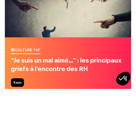
CULTURE TAF
“Je suis un mal aimé…” : les principaux
griefs à l’encontre des RH
5
min
CULTURE TAF
CULTURE TAF
Stop au “mama-
Récupérer… ça fait aussi
nagement” : quand la
partie du boulot ?
bienveillance étouffe au