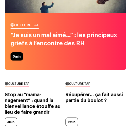
CULTURE TAF
“Je suis un mal aimé…” : les principaux
griefs à l’encontre des RH
5
min
CULTURE TAF
CULTURE TAF
Stop au “mama-
Récupérer… ça fait aussi
nagement” : quand la
partie du boulot ?
bienveillance étouffe au
lieu de faire grandir
3min
2min