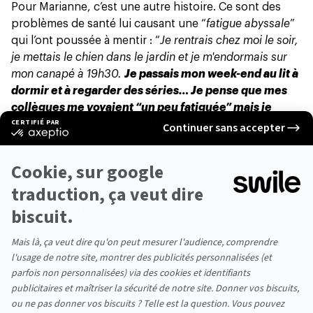
Pour Marianne, c’est une autre histoire. Ce sont des
problèmes de santé lui causant une “
fatigue abyssale
”
qui l’ont poussée à mentir : “
Je rentrais chez moi le soir,
je mettais le chien dans le jardin et je m'endormais sur
mon canapé à 19h30.
Je passais mon week-end au lit à
dormir et à regarder des séries… Je pense que mes
collègues me voyaient “un peu fatiguée” mais je
n’avais pas envie de m’étaler sur mon état de santé.
Et
comme je suis performante dans mon travail, c’était plus
facile comme ça. Du coup, le moindre documentaire ou
la moindre sortie devenait un sujet de papotage au
déjeuner.
Ça m’a permis de donner le change comme
si ma vie était normale.
Ça m’a aussi préservée de
certains commentaires comme “c’est dans ta tête” ou “il
faut que tu changes de boulot, il est trop stressant pour
toi”.
”.
Connaissez-vous les mensonges
blancs ?