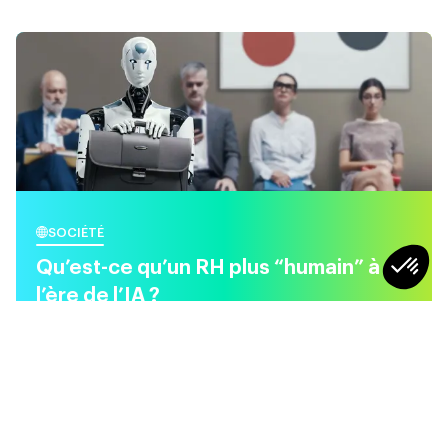
SOCIÉTÉ
Qu’est-ce qu’un RH plus “humain” à
l’ère de l’IA ?
4
min
SOCIÉTÉ
SOCIÉTÉ