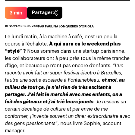
3
min
Partager
18 NOVEMBRE 2024
PAR
PAULINA JONQUÈRES D'ORIOLA
Le lundi matin,
à la machine à café
, c’est un peu la
course à l'échalote.
À qui aura eu le weekend plus
“stylé” ?
Nous sommes dans une startup parisienne,
les collaborateurs ont à peu près tous la même tranche
d’âge, et beaucoup n’ont pas encore d’enfants.
“L’un
raconte avoir fait un super festival électro à Bruxelles,
l’autre une sortie escalade à Fontainebleau,
et moi, au
milieu de tout ça, je n’ai rien de très excitant à
partager. J’ai fait le marché avec mes enfants, on a
fait des gâteaux et j’ai trié leurs jouets
. Je ressens un
certain décalage de culture et par envie de me
conformer, j’invente souvent un dîner extraordinaire avec
des gens passionnants
”, nous livre Sophie, account
manager.