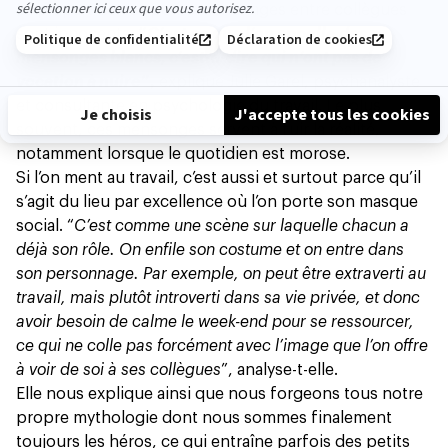
La plupart de ces
petits mensonges entre collègues
sont innocents
.
“
C’est ce que l’on appelle des
mensonges blancs, c’est-à-dire qui n’ont pas de
vocation à nuire
”,
explique Julie Garel, psychanalyste
et consultante en psychologie du travail. Le plus
souvent, ces mensonges servent à fuir la réalité,
notamment lorsque le quotidien est morose.
Si l’on ment au travail, c’est aussi et surtout parce qu’il
s’agit du lieu par excellence où l’on porte son masque
social. “
C’est comme une scène sur laquelle chacun a
déjà son rôle. On enfile son costume et on entre dans
son personnage. Par exemple, on peut être extraverti au
travail, mais plutôt introverti dans sa vie privée, et donc
avoir besoin de calme le week-end pour se ressourcer,
ce qui ne colle pas forcément avec l’image que l’on offre
à voir de soi à ses collègues
”, analyse-t-elle.
Elle nous explique ainsi que nous forgeons tous notre
propre mythologie dont nous sommes finalement
toujours les héros, ce qui entraîne parfois des petits