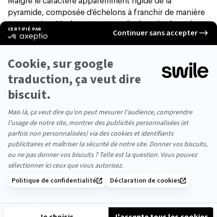
Malgré le caractère apparemment rigide de la
pyramide, composée d’échelons à franchir de manière
progressive, Maslow assure que les besoins humains
sont fluides et dynamiques : ainsi, ils peuvent être
présents chez une personne de manière simultanée.
D’ailleurs, il est intéressant de noter que
Maslow n’a
jamais représenté sa théorie de la motivation sous
forme de pyramide.
Cette représentation est le fruit
de l’imagination d’un consultant en gestion, qui l’a
proposée dans les années 1960.
Reste que, telle qu’elle est aujourd’hui théorisée, la
pyramide de Maslow repose sur la notion de hiérarchie
: ainsi, les besoins situés dans les échelons inférieurs
doivent être satisfaits en priorité. Faute de quoi, les
besoins situés à l’étage supérieur (ex : reconnaissance,
accomplissement) ne pourront être comblés.
LA RÉDACTION VOUS CONSEILLE
Leadership Situationnel : Définition, Modèle d'Hersey-
Blanchard, Applications et Limites