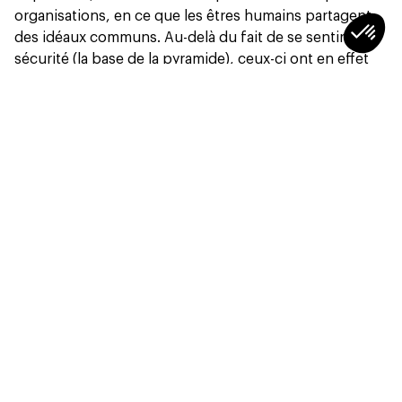
organisations, en ce que les êtres humains partagent
des idéaux communs. Au-delà du fait de se sentir en
sécurité (la base de la pyramide), ceux-ci ont en effet
besoin d’être reconnus pour ce qu’ils font, d’entretenir
de bonnes relations avec les gens qui les entourent, de
trouver du sens dans leur travail et d’avoir des
perspectives d’évolution.
Vaste programme. Il ne reste plus, désormais, qu’à
passer à l’action.
Partager