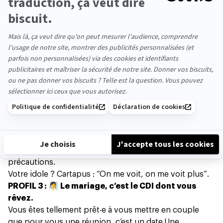
aperçu...
PROFIL 1 : Un couple ? Pour quoi faire ? 🙅‍♂️
Une interaction avec un autre être vivant, quel intérêt ?
Un chaton sur Internet : aucune réaction. Un bébé qui
rampe avec un pyjama serpillère :
aucune émotion
.
Avez-vous au moins une âme ? Respirez-vous de
l’oxygène ? Êtes-vous sensible à la raclette ?
Votre idole ? Personne.
PROFIL 2 : Un couple, OK… mais faut la jouer
discret 🥷
Pour vivre heureux, vivons… comme des espions.
Votre obsession : ne pas vous faire gauler. Vous
oscillez entre la parano et la plus grande des
précautions.
Votre idole ? Cartapus : “On me voit, on me voit plus”.
PROFIL 3 : 🧖‍♀️ Le mariage, c’est le CDI dont vous
rêvez.
Vous êtes tellement prêt‧e à vous mettre en couple
que pour vous une réunion, c’est un date.
Une