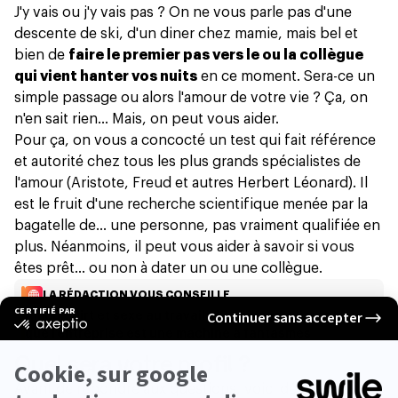
J'y vais ou j'y vais pas ? On ne vous parle pas d'une
descente de ski, d'un diner chez mamie, mais bel et
bien de
faire le premier pas vers le ou la collègue
qui vient hanter vos nuits
en ce moment. Sera-ce un
simple passage ou alors
l'amour de votre vie
? Ça, on
n'en sait rien... Mais, on peut vous aider.
Pour ça, on vous a concocté un test qui fait référence
et autorité chez tous les plus grands spécialistes de
l'amour (Aristote, Freud et autres Herbert Léonard). Il
est le fruit d'une recherche scientifique menée par la
bagatelle de... une personne, pas vraiment qualifiée en
plus. Néanmoins, il peut vous aider à savoir si vous
êtes prêt... ou non à dater un ou une collègue.
LA RÉDACTION VOUS CONSEILLE
Amour, flirt et sexe au travail : 10 chiffres qui montrent
que l’entreprise est une machine à fantasmes
Quel sera votre profil ?
Avant de répondre aux questions, voici déjà un petit