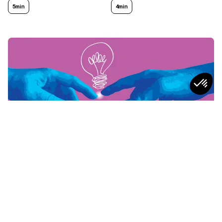
5min
4min
CONSEILS
Leadership Situationnel : Définition,
Modèle d'Hersey-Blanchard,
Applications et Limites