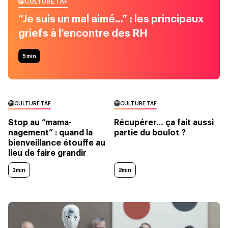
CULTURE TAF
“Je suis un mal aimé…” : les principaux
griefs à l’encontre des RH
5
min
CULTURE TAF
CULTURE TAF
Stop au “mama-
Récupérer… ça fait aussi
nagement” : quand la
partie du boulot ?
bienveillance étouffe au
lieu de faire grandir
3min
2min