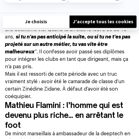
entre les palettes et les cartes de fidélité dans le Grand-
Ouest.
“J’avais envie de voir autre chose et de me projeter sur
une deuxième vie. Quand tu arrêtes le foot à 35 ou 40
ans,
si tu n’as pas anticipé la suite, ou si tu ne t’es pas
projeté sur un autre métier, tu vas vite être
malheureux
”
. Il confesse avoir passé ses diplômes
pour intégrer les clubs en tant que dirigeant, mais ça
n’a pas pris.
Mais il est ressorti de cette période avec un truc
vraiment stylé : avoir été le camarade de classe d’un
certain Zinédine Zidane. À défaut d’avoir été son
coéquipier.
Mathieu Flamini : l’homme qui est
devenu plus riche… en arrêtant le
foot
De minot marseillais à ambassadeur de la deeptech en