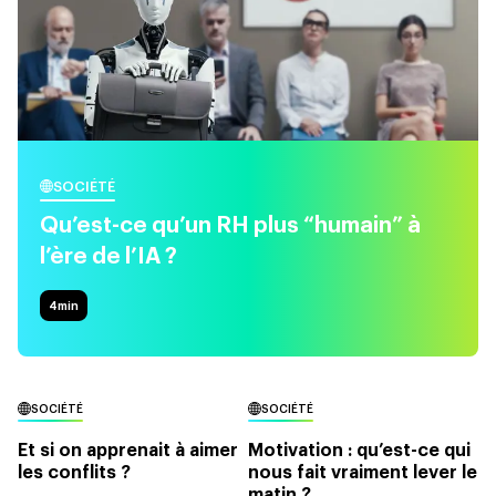
SOCIÉTÉ
Qu’est-ce qu’un RH plus “humain” à
l’ère de l’IA ?
4
min
SOCIÉTÉ
SOCIÉTÉ
Et si on apprenait à aimer
Motivation : qu’est-ce qui
les conflits ?
nous fait vraiment lever le
matin ?