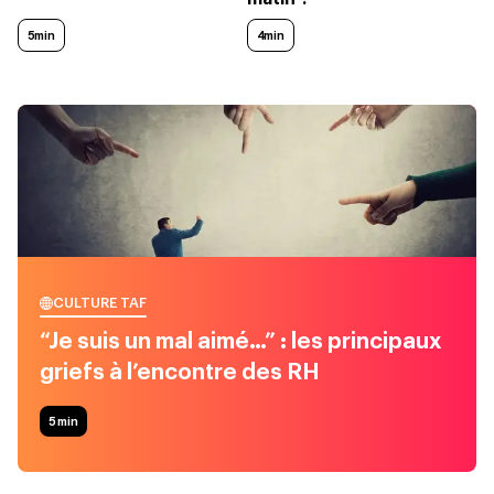
5min
4min
CULTURE TAF
“Je suis un mal aimé…” : les principaux
griefs à l’encontre des RH
5
min