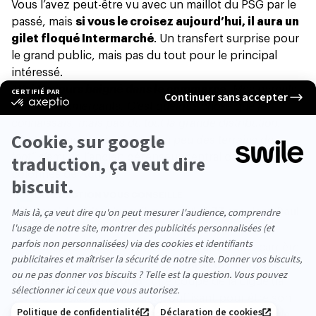
Vous l’avez peut-être vu avec un maillot du PSG par le
passé, mais
si vous le croisez aujourd’hui, il aura un
gilet floqué Intermarché
. Un transfert surprise pour
le grand public, mais pas du tout pour le principal
intéressé.
“
J’ai toujours baigné dans le commerce
. Mes parents
étaient commerçants. C’est quelque chose que je
connaissais, mais pas du tout la grande distribution.
C’est sûr que ça me change un peu des terrains de
foot”
s’amuse l’ancien défenseur central dans les
colonnes de
Actu.fr
.
LA RÉDACTION VOUS CONSEILLE
“Je ferai des frites jusqu’à ma mort” : à 77 ans, Jean-Paul
Dambrine est une véritable icône
À 40 ans, il a décidé d’entreprendre après une carrière
modeste, mais pas sans succès.
Un seul et unique
trophée glané en 2008
: une coupe de la Ligue (la
compet’ n’existe même plus). Suffisant pour être son
“meilleur souvenir” de footeux. Aujourd’hui, il jongle