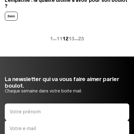
L’empathie : la qualité ultime à avoir pour son boulot
?
3min
1
11
12
13
23
…
…
La newsletter qui va vous faire aimer parler
boulot.
Chaque semaine dans votre boite mail.