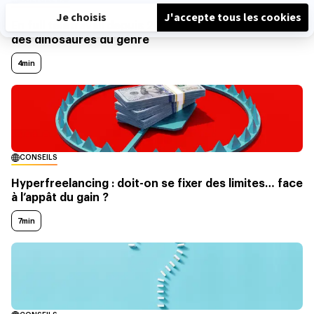
En full télétravail depuis 2009, cette boîte est l’un
des dinosaures du genre
4min
CONSEILS
Hyperfreelancing : doit-on se fixer des limites… face
à l’appât du gain ?
7min