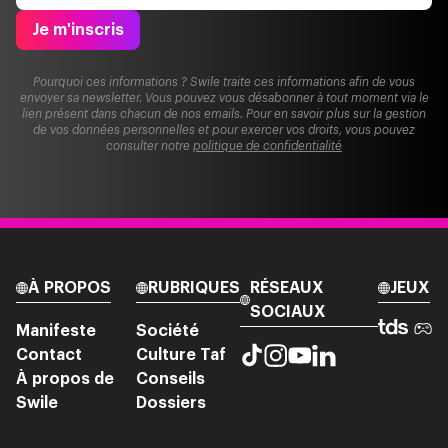
Je m'inscris
Pourquoi ces informations ? Swile traite ces informations afin de vous
envoyer sa newsletter. Vous pouvez vous désabonner à tout moment via le
lien présent dans chacun de nos emails. Pour en savoir plus sur la gestion
de vos données personnelles et pour exercer vos droits, vous pouvez
consulter notre
politique de confidentialité
À PROPOS
RUBRIQUES
RÉSEAUX
JEUX
SOCIAUX
Manifeste
Société
Contact
Culture Taf
À propos de
Conseils
Swile
Dossiers