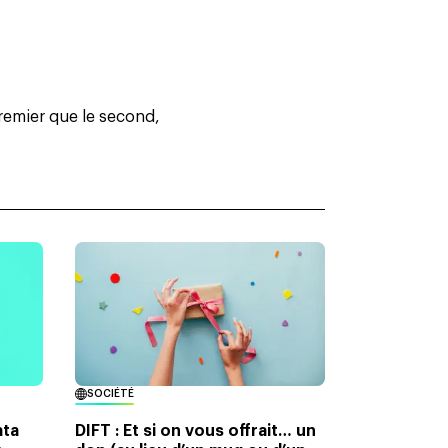
premier que le second,
SOCIÉTÉ
ata
DIFT : Et si on vous offrait… un