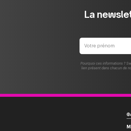
La newslet
Pourquoi ces informations ? Sw
lien présent dans chacun de no
M