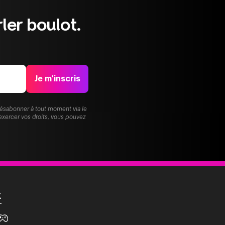
ler boulot.
Je m'inscris
désabonner à tout moment via le
exercer vos droits, vous pouvez
X