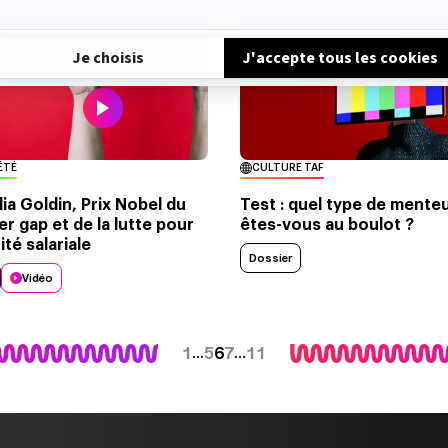
ÉTÉ
CULTURE TAF
ia Goldin, Prix Nobel du
Test : quel type de mente
r gap et de la lutte pour
êtes-vous au boulot ?
ité salariale
Dossier
Vidéo
1
5
6
7
11
…
…