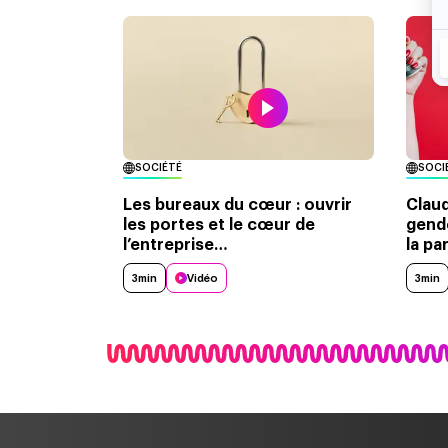
SOCIÉTÉ
SOCI
Les bureaux du cœur : ouvrir
Claud
les portes et le cœur de
gende
l’entreprise…
la par
3min
Vidéo
3min