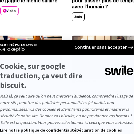
e gagne le même salaire
pour passer plus de temp
avec l’humain ?
Vidéo
3min
ÉTÉ
CULTURE TAF
 : Devenir allié·e, c’est
Test : quel super-héros êt
qu’une question
vous au boulot ?
lusion
Dossier