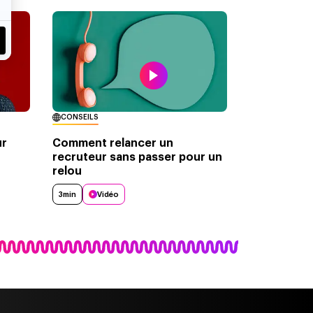
CONSEILS
ur
Comment relancer un
recruteur sans passer pour un
relou
3min
Vidéo