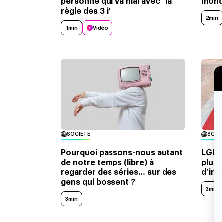
personne qui va mal avec "la
mond
règle des 3 i"
2min
1min
Vidéo
SOCIÉTÉ
SOCI
Pourquoi passons-nous autant
LGBT+
de notre temps (libre) à
plus 
regarder des séries… sur des
d’inc
gens qui bossent ?
3min
3min