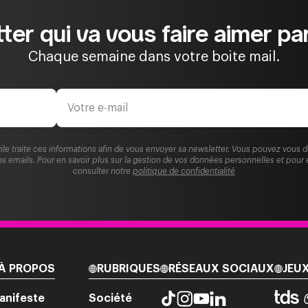
ter qui va vous faire aimer par
Chaque semaine dans votre boite mail.
ile traite ces informations afin de vous envoyer sa newsletter. Vous pouvez vous 
s emails. Pour en savoir plus sur la gestion de vos données personnelles et pour 
consulter notre
politique de confidentialité
À PROPOS
RUBRIQUES
RÉSEAUX SOCIAUX
JEU
anifeste
Société