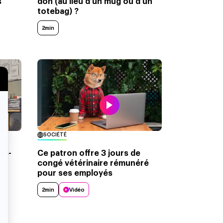
s
don (au lieu d’un mug ou d’un
totebag) ?
2min
SOCIÉTÉ
es-
Ce patron offre 3 jours de
congé vétérinaire rémunéré
pour ses employés
2min
Vidéo