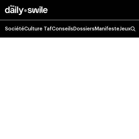
Société
Culture Taf
Conseils
Dossiers
Manifeste
Jeux