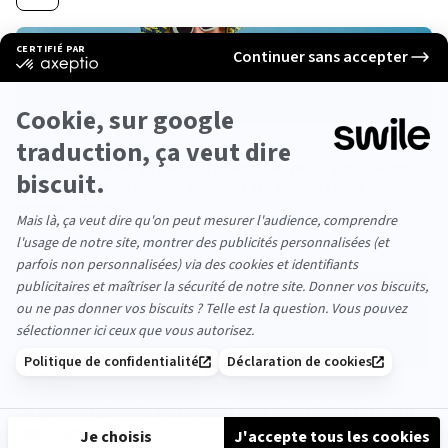
SOCIÉTÉ
Embauché‧e au premier regard : le pretty privilège,
ou quand le physique devient (presque) une
compétence
4min
SOCIÉTÉ
La grossophobie au travail : une discrimination qui
reste invisible