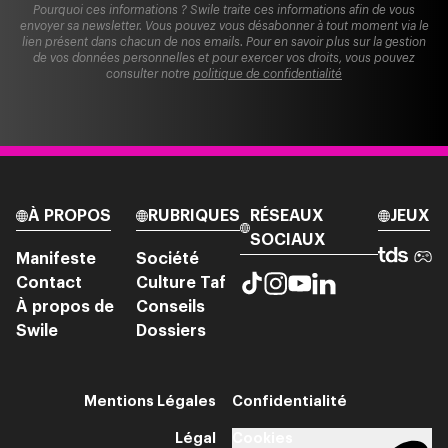
Pourquoi ces informations ? Swile traite ces informations afin de vous
envoyer sa newsletter. Vous pouvez vous désabonner à tout moment via le
lien présent dans chacun de nos emails. Pour en savoir plus sur la gestion
de vos données personnelles et pour exercer vos droits, vous pouvez
consulter notre
politique de confidentialité
À PROPOS
RUBRIQUES
RÉSEAUX
JEUX
SOCIAUX
Manifeste
Société
Contact
Culture Taf
À propos de
Conseils
Swile
Dossiers
Mentions Légales
Confidentialité
Légal
Cookies