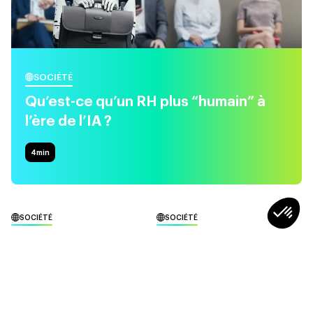
SOCIÉTÉ
Qu’est-ce qu’un RH plus “humain” à
l’ère de l’IA ?
4
min
SOCIÉTÉ
SOCIÉTÉ
Et si on apprenait à aimer
Motivation : qu’est-ce qui
les conflits ?
nous fait vraiment lever le
matin ?
5min
4min