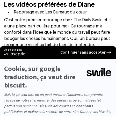
Les vidéos préférées de Diane
Reportage avec Les Bureaux du cœur
C’est notre premier reportage chez The Daily Swile et il
a une place particulière pour moi. Ce tournage m’a
conforté dans l’idée que le monde du travail peut faire
bouger les choses humainement. Oui,
un bureau peut
réparer une vie
et ça fait du bien de l’entendre.
Reportage avec Sœurs d’Encre
:
Je suis ressortie de ce tournage avec une certitude :
le
tatouage peut réparer les corps
. Vous en doutez ?
Demandez à ces femmes touchées par le cancer du
sein.
Reportage avec La Courte Échelle
:
Qu’est-ce que ça fait du bien cette entraide, on n’est
pas d’accord ? Peut-être que si on avait plus
d’initiatives comme celle de La Courte Échelle, on
pourrait se dire que : “non, l’égalité des chances n’est