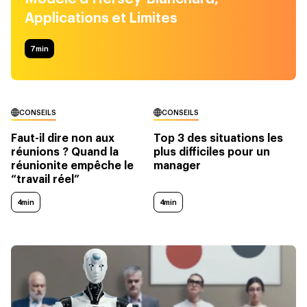
Applications et Limites
7
min
CONSEILS
CONSEILS
Faut-il dire non aux
Top 3 des situations les
réunions ? Quand la
plus difficiles pour un
réunionite empêche le
manager
“travail réel”
4min
4min