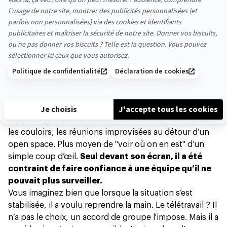
impeccable, poignée de main ferme, regard assuré. Il
gère l’agence, connaît les dossiers, suit l’avancement
des projets. Enfin, en théorie. En réalité, il ne sait pas
vraiment ce que nous faisons au quotidien ni combien
de temps prend le travail opérationnel. Ce n’est pas
son rôle. Lui, il décroche des contrats, fait des
discours, alimente son réseau. Il représente
l’entreprise, s’assure qu’elle brille là où ça compte.
Quand le premier confinement est arrivé, il a pris un
coup. Du jour au lendemain, fini les allers-retours dans
les couloirs, les réunions improvisées au détour d’un
open space. Plus moyen de "voir où on en est" d’un
simple coup d’œil.
Seul devant son écran, il a été
contraint de faire confiance à une équipe qu’il ne
pouvait plus surveiller.
Vous imaginez bien que lorsque la situation s’est
stabilisée, il a voulu reprendre la main. Le télétravail ? Il
n’a pas le choix, un accord de groupe l'impose. Mais il a