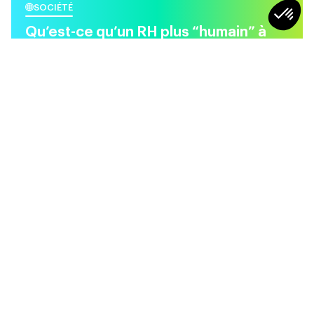
SOCIÉTÉ
Qu’est-ce qu’un RH plus “humain” à
l’ère de l’IA ?
4
min
SOCIÉTÉ
SOCIÉTÉ
Et si on apprenait à aimer
Motivation : qu’est-ce qui
les conflits ?
nous fait vraiment lever le
matin ?
5min
4min