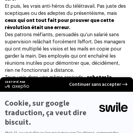
Et puis, les vrais anti-héros du télétravail. Pas juste des
sceptiques ou des adeptes du présentéisme, mais
ceux qui ont tout fait pour prouver que cette
révolution était une erreur.
Des patrons méfiants, persuadés qu’un salarié sans
supervision relâchait forcément l’effort. Des managers
qui ont multiplié les visios et les mails en copie pour
garder la main. Des employés qui ont
enchaîné les
réunions inutiles
pour démontrer que, décidément,
rien ne fonctionnait à distance.
Tous unis dans une même croisade :
saboter le
télétravail avec un zèle presque artistique, jusqu’à
pouvoir dire, soulagés : "
Vous voyez bien que ça ne
marche pas.
" Témoins de leurs manœuvres, des
salariés nous ont dressé le portrait de trois d’entre eux.
Le patron old school : résistant
malgré lui
Notre patron, Philippe*, 50 ans, costume toujours