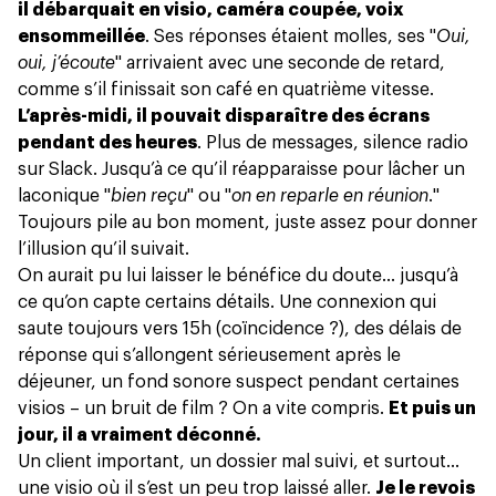
il débarquait en visio, caméra coupée, voix
ensommeillée
. Ses réponses étaient molles, ses "
Oui,
oui, j’écoute
" arrivaient avec une seconde de retard,
comme s’il finissait son café en quatrième vitesse.
L’après-midi, il pouvait disparaître des écrans
pendant des heures
. Plus de messages,
silence radio
sur Slack
. Jusqu’à ce qu’il réapparaisse pour lâcher un
laconique "
bien reçu
" ou "
on en reparle en réunion
."
Toujours pile au bon moment, juste assez pour donner
l’illusion qu’il suivait.
On aurait pu lui laisser le bénéfice du doute… jusqu’à
ce qu’on capte certains détails. Une connexion qui
saute toujours vers 15h (coïncidence ?), des délais de
réponse qui s’allongent sérieusement après le
déjeuner, un fond sonore suspect pendant certaines
visios – un bruit de film ? On a vite compris.
Et puis un
jour, il a vraiment déconné.
Un client important, un dossier mal suivi, et surtout…
une visio où il s’est un peu trop laissé aller.
Je le revois