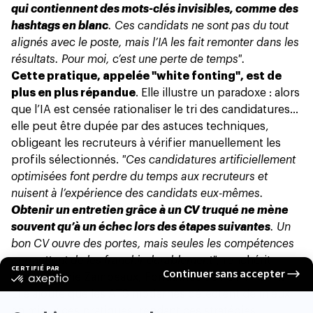
qui contiennent des mots-clés invisibles, comme des
hashtags en blanc
. Ces candidats ne sont pas du tout
alignés avec le poste, mais l’IA les fait remonter dans les
résultats. Pour moi, c’est une perte de temps".
Cette pratique, appelée "white fonting", est de
plus en plus répandue
. Elle illustre un paradoxe : alors
que l’IA est censée rationaliser le tri des candidatures…
elle peut être dupée par des astuces techniques,
obligeant les recruteurs à vérifier manuellement les
profils sélectionnés.
"Ces candidatures artificiellement
optimisées font perdre du temps aux recruteurs et
nuisent à l’expérience des candidats eux-mêmes.
Obtenir un entretien grâce à un CV truqué ne mène
souvent qu’à un échec lors des étapes suivantes
. Un
bon CV ouvre des portes, mais seules les compétences
permettent de les franchir durablement",
renchérit
Marie-Sophie Zambeaux, Fondatrice de ReThink RH.
Elle ajoute que les ATS modernes détectent de mieux
en mieux ces pratiques, rendant ces stratégies