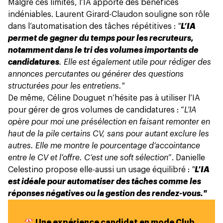
Malgré ces limites,
l’IA apporte des bénéfices
indéniables
. Laurent Girard-Claudon souligne son rôle
dans l’automatisation des tâches répétitives :
"
L’IA
permet de gagner du temps pour les recruteurs,
notamment dans le tri des volumes importants de
candidatures
. Elle est également utile pour rédiger des
annonces percutantes ou générer des questions
structurées pour les entretiens."
De même, Céline Douguet n’hésite pas à utiliser l’IA
pour gérer de gros volumes de candidatures : “
L'IA
opère pour moi une présélection en faisant remonter en
haut de la pile certains CV, sans pour autant exclure les
autres. Elle me montre le pourcentage d’accointance
entre le CV et l’offre. C’est une soft sélection
”. Danielle
Celestino propose elle-aussi un usage équilibré :
"
L’IA
est idéale pour automatiser des tâches comme les
réponses négatives ou la gestion des rendez-vous."
🏖️ Une expérience candidat en mode Club