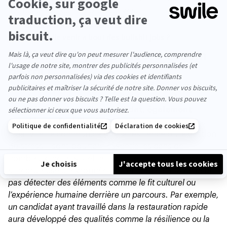
inefficaces et contre-productives.
LA RÉDACTION VOUS CONSEILLE
L’IA peut-elle venir à bout des bullshit jobs ?
Petit humain, on a encore besoin
de toi !
L’une des principales
critiques adressées à l’encontre
de l’IA
concerne
son incapacité à évaluer les
qualités humaines d’un candidat, également
appelées soft skills.
Ces compétences – comme la
créativité, la communication, la résilience ou la gestion
du stress – sont pourtant essentielles dans de
nombreux métiers. Céline Douguet, Fondatrice d’Adity
et recruteuse chevronnée, en témoigne :
"L’IA ne peut
pas détecter des éléments comme le fit culturel ou
l’expérience humaine derrière un parcours. Par exemple,
un candidat ayant travaillé dans la restauration rapide
aura développé des qualités comme la résilience ou la