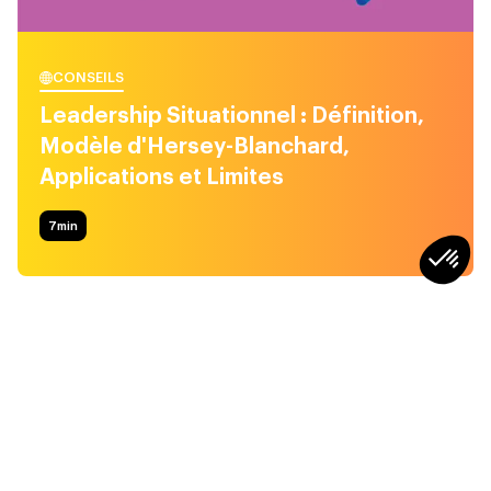
CONSEILS
Leadership Situationnel : Définition,
Modèle d'Hersey-Blanchard,
Applications et Limites
7
min
CONSEILS
CONSEILS
Faut-il dire non aux
Top 3 des situations les
réunions ? Quand la
plus difficiles pour un
réunionite empêche le
manager
“travail réel”
4min
4min