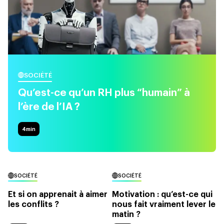
SOCIÉTÉ
Qu’est-ce qu’un RH plus “humain” à
l’ère de l’IA ?
4
min
SOCIÉTÉ
SOCIÉTÉ
Et si on apprenait à aimer
Motivation : qu’est-ce qui
les conflits ?
nous fait vraiment lever le
matin ?