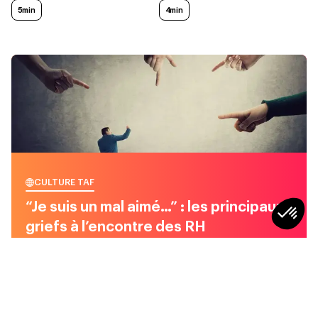
5min
4min
CULTURE TAF
“Je suis un mal aimé…” : les principaux
griefs à l’encontre des RH
5
min