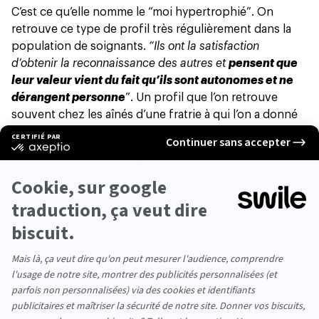
C’est ce qu’elle nomme le “moi hypertrophié”. On
retrouve ce type de profil très régulièrement
dans la
population de soignants
.
“Ils ont la satisfaction
d’obtenir la reconnaissance des autres et
pensent que
leur valeur vient du fait qu’ils sont autonomes et ne
dérangent personne
”. Un profil que l’on retrouve
souvent chez les aînés d’une fratrie à qui l’on a donné
des responsabilités très tôt et qui peuvent craindre de
perdre de la valeur s’ils demandent de l’aide. “
Je vois
aussi beaucoup ce profil chez les entrepreneurs
”,
poursuit la spécialiste.
Un constat également partagé par Aurélie Durand. “
Je
vois un certain nombre de personnes qui sont dans le
sacrifice mais ne demandent jamais rien aux autres.
Elles sont soumises à des schémas de pensée dans
lesquels elles considèrent qu’il ne faut pas déranger les
autres car ils ont déjà bien à faire”
.
La peur du refus