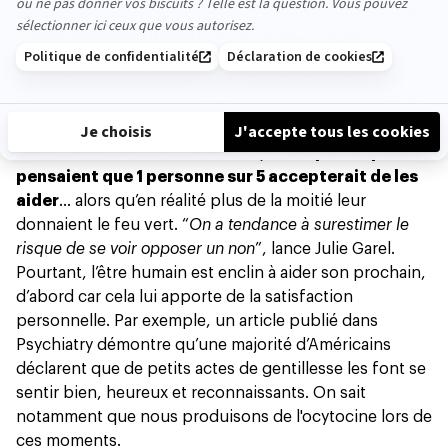
Si l’on a si peur de demander, c’est aussi parce que
l’on
craint la réaction d’autrui
. “
Bien sûr, cela peut arriver,
et clairement bloquer une personne à l’avenir sur sa
capacité à demander de l’aide. Pourtant, ce n’est pas
parce que l’on a essuyé un refus une fois que cela va se
répéter
”, souligne Aurélie Durand.
Dans une
étude
consacrée au sujet,
les participants
pensaient que 1 personne sur 5 accepterait de les
aider
… alors qu’en réalité plus de la moitié leur
donnaient le feu vert. “
On a tendance à surestimer le
risque de se voir opposer un non
”, lance Julie Garel.
Pourtant, l’être humain est enclin à aider son prochain,
d’abord car cela lui apporte de la satisfaction
personnelle. Par exemple, un article publié dans
Psychiatry
démontre qu’une majorité d’Américains
déclarent que de petits actes de gentillesse les font se
sentir bien, heureux et reconnaissants. On sait
notamment que nous produisons de l'ocytocine lors de
ces moments.