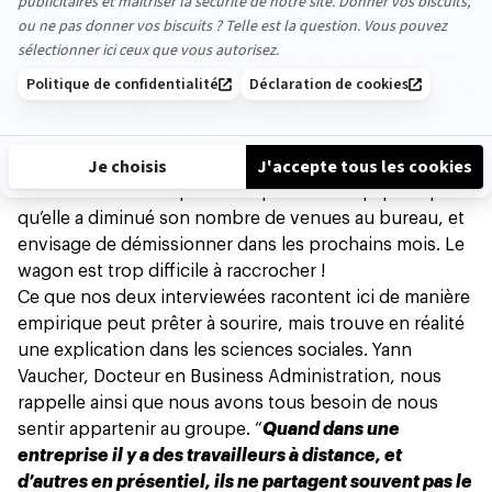
épisode d’Hartley cœurs à vif (l’autrice a ses références
culturelles bien à elle, ndlr) elle n’a pas l’impression
d’être intégrée au groupe : “
j’arrive de la province avec
mes bottes achetées à la Halle aux chaussures quand au
sein de ma boîte, j’ai l’impression que c’est le catwalk
parisien
”, plaisante-t-elle.
Mais derrière les apparences, la blessure est profonde.
Johanna ne se sent plus faire partie de l’équipe depuis
qu’elle a diminué son nombre de venues au bureau, et
envisage de
démissionner
dans les prochains mois. Le
wagon est trop difficile à raccrocher !
Ce que nos deux interviewées racontent ici de manière
empirique peut prêter à sourire, mais trouve en réalité
une explication dans les sciences sociales. Yann
Vaucher, Docteur en Business Administration, nous
rappelle ainsi que nous avons tous besoin de nous
sentir appartenir au groupe. “
Quand dans une
entreprise il y a des travailleurs à distance, et
d’autres en présentiel, ils ne partagent souvent pas le