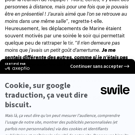
personnes à distance, mais pour une fois que je pouvais
être en présentiel ! J’aurais aimé que l’on se retrouve au
moins dans une même salle
”, regrette-t-elle.
Heureusement, les déplacements de Marine étaient
souvent motivés par une soirée le soir qui permettait
quelque peu de rattraper le tir. “
Il n’en demeure pas
moins que j’avais un petit goût d’amertume.
Je me
sentais différente des autres, comme si je n’étais pas
vraiment une salariée de l’entreprise
”, ajoute-t-elle.
LA RÉDACTION VOUS CONSEILLE
Leadership Situationnel : Définition, Modèle d'Hersey-
Blanchard, Applications et Limites
Le remote, un salarié de seconde
zone ?
Dans cette même entreprise, nous rencontrons
Johanna. Elle aussi a le sentiment, quelque part, d’être
une salariée de seconde zone. Un peu comme dans un