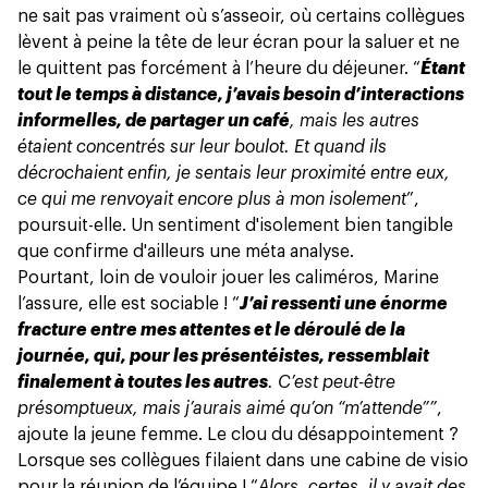
ne sait pas vraiment où s’asseoir, où certains collègues
lèvent à peine la tête de leur écran pour la saluer et ne
le quittent pas forcément à l’heure du déjeuner. “
Étant
tout le temps à distance, j’avais besoin d’interactions
informelles, de partager un café
, mais les autres
étaient concentrés sur leur boulot. Et quand ils
décrochaient enfin, je sentais leur proximité entre eux,
ce qui me renvoyait encore plus à mon isolement
”,
poursuit-elle. Un sentiment d'isolement bien tangible
que confirme d'ailleurs
une méta analyse
.
Pourtant, loin de vouloir jouer les caliméros, Marine
l’assure, elle est sociable ! “
J’ai ressenti une énorme
fracture entre mes attentes et le déroulé de la
journée, qui, pour les présentéistes, ressemblait
finalement à toutes les autres
. C’est peut-être
présomptueux, mais j’aurais aimé qu’on “m’attende””
,
ajoute la jeune femme. Le clou du désappointement ?
Lorsque ses collègues filaient dans une cabine de visio
pour
la réunion de l’équipe
! “
Alors, certes, il y avait des