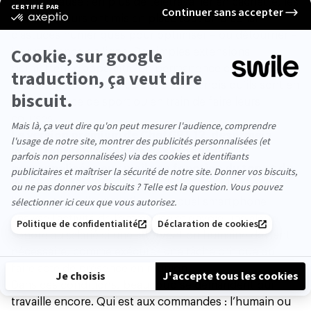
Et pour cause : en plus de télétravailler en cachette, les
télétravailleurs ont mis en place tout un arsenal
d’astuces numériques pour optimiser – ou détourner –
leur présence en ligne. De simples extensions
permettent d’apparaître en permanence connectés sur
la messagerie interne ou sur Slack, tandis qu’ils sont en
pleine séance de sport ou en train de faire leurs
courses.
La version premium de ChatGPT 12, désormais
incontournable, génère des réponses
personnalisées aux mails en fonction du ton et de
l’urgence détectés.
Mieux encore, un plug-in que
l’on peut installer sur n’importe quel smartphone
analyse l’activité de l’entreprise et envoie une alerte
sonore au salarié si une intervention humaine devient
nécessaire, comme exécuter une tâche critique ou
faire acte de présence en réunion.
Dans ces conditions, beaucoup se demandent qui
travaille encore. Qui est aux commandes : l’humain ou