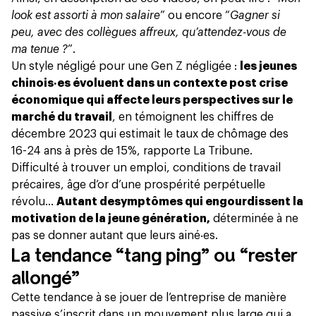
look est assorti à mon salaire
” ou encore “
Gagner si
peu, avec des collègues affreux, qu’attendez-vous de
ma tenue ?
”.
Un style négligé pour une
Gen Z
négligée :
les jeunes
chinois‧es évoluent dans un contexte post crise
économique qui affecte leurs perspectives sur le
marché du travail
, en témoignent les chiffres de
décembre 2023 qui estimait le taux de chômage des
16-24 ans à près de 15%, rapporte
La Tribune
.
Difficulté à trouver un emploi, conditions de travail
précaires, âge d’or d’une prospérité perpétuelle
révolu…
Autant de
symptômes qui engourdissent la
motivation de la jeune génération,
déterminée à ne
pas se donner autant que leurs ainé‧es.
La tendance “tang ping” ou “rester
allongé”
Cette tendance à se jouer de l’entreprise de manière
passive s’inscrit dans un mouvement plus large qui a