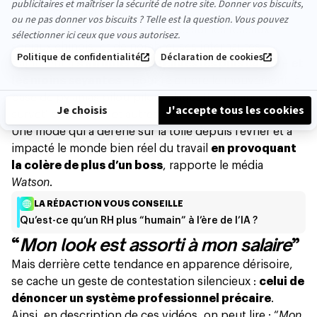
Le projet est clair.
Depuis, la trend s’est popularisée sur les réseaux
sociaux chinois, et de nombreuses internautes
s’amusent à
s’affubler des tenues les plus
comfy
– et
les moins seyantes –
pour rejoindre le mouvement, à
base de pyjamas pilou-pilou, claquettes-chaussettes,
survet’ dépareillés et autres panoplies cocooning.
Une mode qui a déferlé sur la toile depuis février et a
impacté le monde bien réel du travail
en provoquant
la colère de plus d’un boss
, rapporte le média
Watson
.
LA RÉDACTION VOUS CONSEILLE
Qu’est-ce qu’un RH plus “humain” à l’ère de l’IA ?
“
Mon look est assorti à mon salaire
”
Mais derrière cette tendance en apparence dérisoire,
se cache un geste de contestation silencieux :
celui de
dénoncer un système professionnel précaire
.
Ainsi, en description de ces vidéos, on peut lire : “
Mon