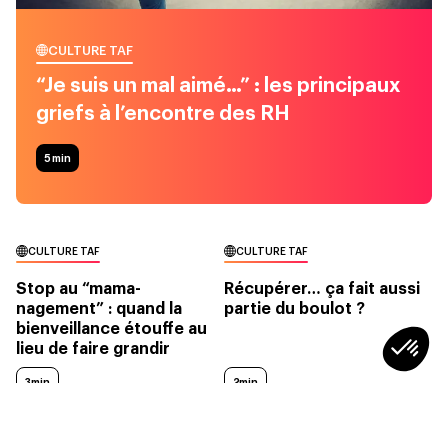
CULTURE TAF
“Je suis un mal aimé…” : les principaux
griefs à l’encontre des RH
5
min
CULTURE TAF
CULTURE TAF
Stop au “mama-
Récupérer… ça fait aussi
nagement” : quand la
partie du boulot ?
bienveillance étouffe au
lieu de faire grandir
3min
2min