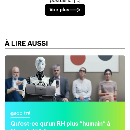
postulé ici [...]
Voir plus
À LIRE AUSSI
SOCIÉTÉ
Qu’est-ce qu’un RH plus “humain” à