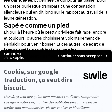
les Chinois‧es
. Et derrière ce qui pourrait passer pour
un geste burlesque transparait une contestation
silencieuse qui en dit long sur le rapport au travail de la
jeune génération.
Sapé‧e comme un pied
Eh oui,
à l’heure où le pretty privilege fait rage
, encore
et toujours, d’autres choisissent volontairement de
s’enlaidir pour venir bosser. Et ces autres,
ce sont de
jeunes actifs‧ves chinois‧es, et plus
particulièrement des femmes.
Une jeune salariée, Kendou S de son pseudo, a lancé la
tendance sur Douyin – le TikTok chinois –
à travers une
vidéo devenue virale
.
Elle y partage les critiques de
son manager, face à ses tenues jugées
“
répugnantes
”
, qui lui intime de mieux s’habiller "
pour
préserver l'image de l'entreprise
".
La jeune femme a ainsi inspiré
le hashtag
#GrossOutfitAtWork
, qu’on pourrait traduire en bon
français par “des tenues dégueulasses pour le travail”.