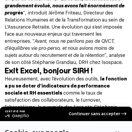
grandement évolué, nous avons fait énormément de
progrès
”, introduit Jérôme Friteau, Directeur des
Relations Humaines et de la Transformation au sein de
L'Assurance Retraite. Une évolution qui s’est imposée
face aux nouveaux enjeux qui traversent les
entreprises. “
Avant, nous ne parlions pas de QVCT,
d’équilibres vie pro-perso, et nous avions moins de
sujets autour du recrutement et de la rétention
”, analyse
de son côté Stéphanie Grandiau, DRH chez Isospace.
Exit Excel, bonjour SIRH !
Heureusement,
avec l’évolution des outils
,
la fonction
a pu se doter d’indicateurs de performance
sociale et RH essentiels
comme le taux de
satisfaction des collaborateurs,
le turnover
,
l’absentéisme, la pyramide des âges etc. Stéphanie
Grandiau nous confie ainsi faire la chasse aux tableaux
Excel qui peuplaient jadis son ordinateur.
À la place, son SIRH lui permet de gérer ses politiques