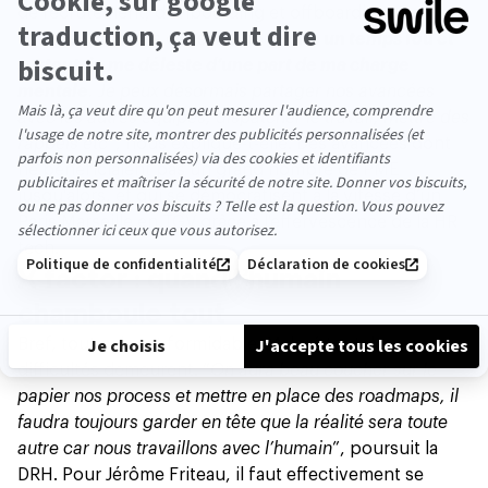
de recrutement,
d’onboarding
et offboarding, les
congés, périodes d’essai… “
Je gagne un temps fou et
surtout, je me déleste d’une part de ma charge
mentale
. Je peux désormais partager nos avancées
avec les autres équipes, dispatcher le travail, mettre des
rappels etc
”, nous explique-t-elle. Des avancées dont
ne bénéficiaient pas un grand nombre de PME
jusqu'alors, et qui se démocratisent à la vitesse d’un
Paris Marseille en TGV grâce à l'effervescence de la HR
tech.
X factor : quand l’humain
chamboule tout
Bref, tout cela est formidable. Malgré tout, les
difficultés demeurent. “
On aura beau coucher sur le
papier nos process et mettre en place des roadmaps, il
faudra toujours garder en tête que la réalité sera toute
autre
car nous travaillons avec l’humain
”, poursuit la
DRH. Pour Jérôme Friteau, il faut effectivement se