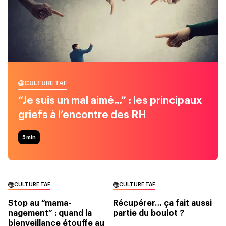
CULTURE TAF
“Je suis un mal aimé…” : les principaux
griefs à l’encontre des RH
5
min
CULTURE TAF
CULTURE TAF
Stop au “mama-
Récupérer… ça fait aussi
nagement” : quand la
partie du boulot ?
bienveillance étouffe au