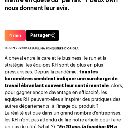
mettre en quête du “parfait” ? Deux DRH
nous donnent leur avis.
4
min
Partager
16 JUIN 2025
PAR
PAULINA JONQUÈRES D'ORIOLA
À cheval entre le care et le business, le run et la
stratégie, les équipes RH sont de plus en plus
pressurisées. Depuis la pandémie,
tous les
baromètres semblent indiquer une surcharge de
travail ébranlant souvent leur santé mentale
. Alors,
pour gagner encore davantage en efficacité, les
équipes RH peuvent-elles s’inspirer des pratiques des
autres départements, à l’image du produit ?
La réalité est que dans un grand nombre d'entreprises,
les RH n’ont pas attendu de lire notre article pour faire
un pas de côté (what ?). “
En 10 ans, la fonction RH a