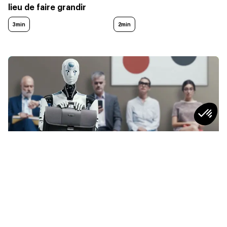
lieu de faire grandir
3min
2min
SOCIÉTÉ
Qu’est-ce qu’un RH plus “humain” à
l’ère de l’IA ?
4
min