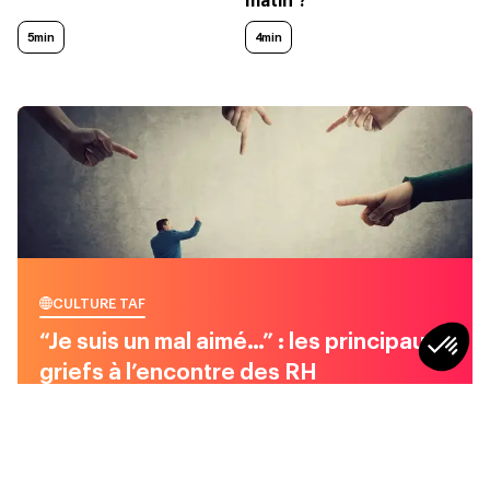
matin ?
5min
4min
CULTURE TAF
“Je suis un mal aimé…” : les principaux
griefs à l’encontre des RH
5
min