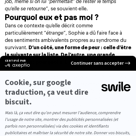
job, même si on lui “permettait” de rester le temps
qu’elle se retourne
”, se souvient-elle.
Pourquoi eux et pas moi ?
Dans ce contexte qu’elle décrit comme
particulièrement “
étrange
”, Sophie a dû faire face à
des sentiments ambivalents propres au
syndrome du
survivant
.
D’un côté, une forme de peur : celle d’être
la suivante sur la liste. De l’autre, une grande
culpabilité : pourquoi a-t-elle été la seule
épargnée ?
“
Je n’ai pas beaucoup confiance en moi, et
je ne me considérais donc pas plus méritante que mes
collègues. J’estimais que tout le monde était important.
Dans le même temps, je ne peux pas nier que je me suis
sentie rassurée quand les fondateurs m’ont confirmé que
j’allais rester
”, nous confie Sophie.
Autant d’émotions contradictoires qui se sont
manifestées par des symptômes physiques
comme
des insomnies et du
stress
avant d’aller au bureau.
“
L’ambiance était mauvaise puisque les gens ne