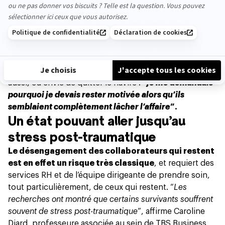
parlaient que de ça. De plus, on n’avait pas vraiment de
visibilité puisque les fondateurs sont restés en retrait
durant cette période. Ils n’ont parfois même pas assisté
aux pots de départ, et ce, sans prévenir”
, regrette la
jeune femme. Face à cette situation désarmante et au
désengagement des deux cofondateurs, Sophie a, elle
aussi, eu envie de quitter le navire :
“je me demandais
pourquoi je devais rester motivée alors qu’ils
semblaient complètement lâcher l’affaire
”.
Un état pouvant aller jusqu’au
stress post-traumatique
Le désengagement des collaborateurs qui restent
est en effet un risque très classique
, et requiert des
services RH et de l’équipe dirigeante de
prendre soin
,
tout particulièrement, de ceux qui restent. “
Les
recherches ont montré que certains survivants souffrent
souvent de stress post-traumatique
”, affirme Caroline
Diard, professeure associée au sein de TBS Business