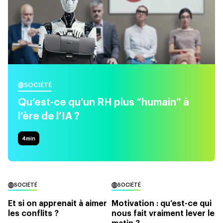
SOCIÉTÉ
Qu’est-ce qu’un RH plus “humain” à
l’ère de l’IA ?
4
min
SOCIÉTÉ
SOCIÉTÉ
Et si on apprenait à aimer
Motivation : qu’est-ce qui
les conflits ?
nous fait vraiment lever le