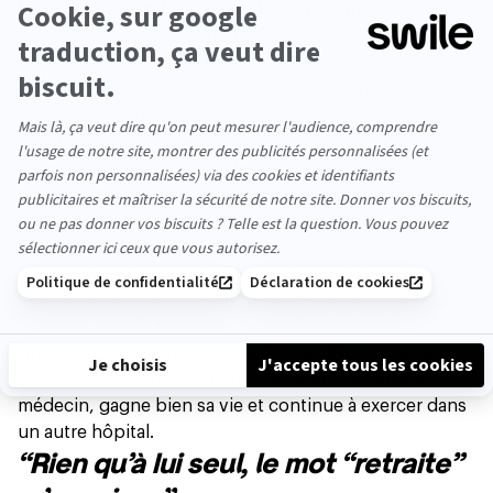
lever à 6H30 et d’affronter les bouchons
. J’ai encore
du mal à répondre à cette question. Peut-être que
le
milieu hospitalier
crée une forme d’addiction. Même si
je vais finir par basculer vers le 100% libéral, le travail
en équipe va me manquer.
Pourtant, au quotidien, je suis confrontée à des
choses difficiles, comme
des mères qui perdent leur
bébé
. Mais
être à l’hôpital, c’est aussi une manière
de demeurer en contact avec la société,
de voir
comment évolue le rapport au travail, à la parentalité.
Je n’ai pas envie d’être sur la touche. J’ai également du
mal à renoncer à mon statut de médecin. Je me dis que
la vie est passée trop vite. Tout cela n’a rien de
financier puisqu’en continuant à travailler, je fais une
opération blanche, d’autant que mon mari, lui aussi
médecin, gagne bien sa vie et continue à exercer dans
un autre hôpital.
“Rien qu’à lui seul, le mot “retraite”