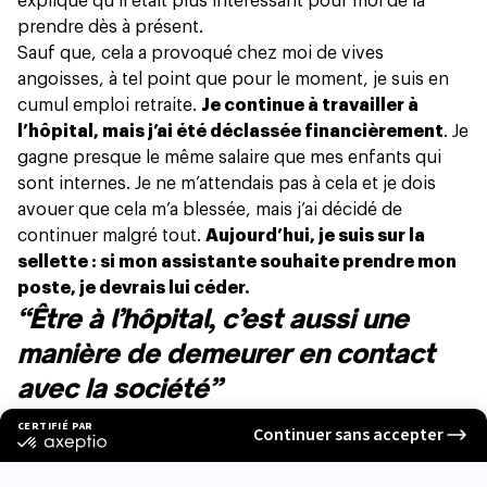
expliqué qu’il était plus intéressant pour moi de la
prendre dès à présent.
Sauf que, cela a provoqué chez moi de vives
angoisses, à tel point que pour le moment, je suis en
cumul emploi retraite.
Je continue à travailler à
l’hôpital, mais j’ai été déclassée financièrement
. Je
gagne presque
le même salaire
que mes enfants qui
sont internes. Je ne m’attendais pas à cela et je dois
avouer que cela m’a blessée, mais j’ai décidé de
continuer malgré tout.
Aujourd’hui, je suis sur la
sellette : si mon assistante souhaite prendre mon
poste, je devrais lui céder.
“Être à l’hôpital, c’est aussi une
manière de demeurer en contact
avec la société”
Dans mon entourage, mes amis se demandent
pourquoi je reste,
pourquoi je ne préfère pas aller
jouer au golf avec mes copines plutôt que de me