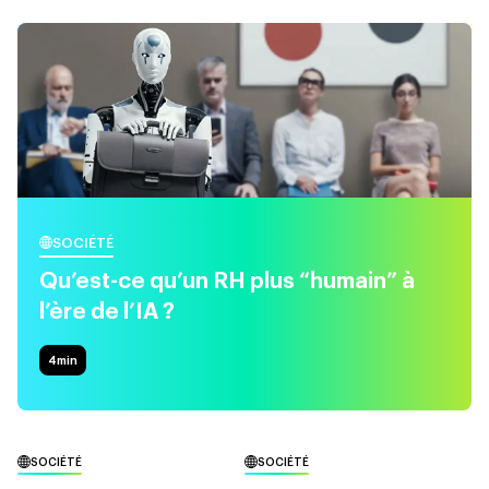
SOCIÉTÉ
Qu’est-ce qu’un RH plus “humain” à
l’ère de l’IA ?
4
min
SOCIÉTÉ
SOCIÉTÉ