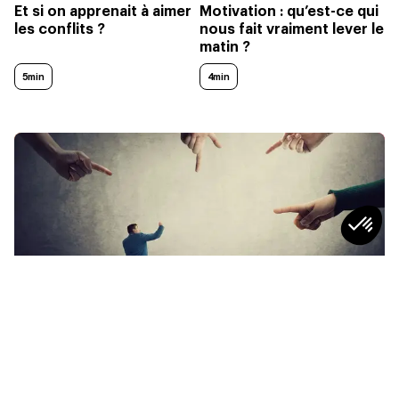
Et si on apprenait à aimer
Motivation : qu’est-ce qui
les conflits ?
nous fait vraiment lever le
matin ?
5min
4min
CULTURE TAF
“Je suis un mal aimé…” : les principaux
griefs à l’encontre des RH
5
min