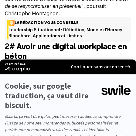
de se resynchroniser en présentiel
”, poursuit
Christophe Montagnon.
LA RÉDACTION VOUS CONSEILLE
Leadership Situationnel : Définition, Modèle d'Hersey-
Blanchard, Applications et Limites
2#
Avoir une digital workplace en
béton
À ce jour, il existe un arsenal d’outils très efficaces
selon les besoins de l’entreprise : Asana ou Monday
pour le dispatch des tâches, Notion pour la
consignation de l’information, Trello pour la gestion de
projets, Figma pour le brainstorming… Cette petite
liste étant loin de refléter tous les outils existants, ni
même toutes leurs fonctionnalités !
Pour que le travail
hybride fonctionne bien
,
“
il est primordial d’avoir une
digital workplace digne de ce nom
”, affirme
Christophe Montagnon. Il est également important