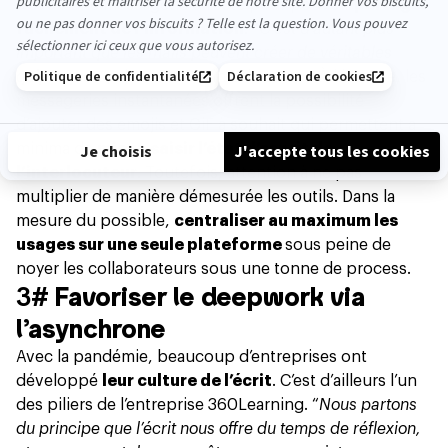
d’avoir une messagerie directe pour pouvoir
partager
facilement de l’information
. “
C’est d’autant plus
important que les mails peuvent créer de véritables
quiproquos
”, ajoute notre interlocuteur. À l’inverse, les
messageries instantanées offrent la possibilité
d’
ajouter des emojis
et GiF à souhait qui permettent a
minima de
mieux saisir l’état d’esprit de
l’interlocuteur
. Toutefois, attention à ne pas
multiplier de manière démesurée les outils. Dans la
mesure du possible,
centraliser au maximum les
usages sur une seule plateforme
sous peine de
noyer les collaborateurs sous une tonne de process.
3#
Favoriser le deepwork via
l’asynchrone
Avec la pandémie, beaucoup d’entreprises ont
développé
leur culture de l’écrit
. C’est d’ailleurs l’un
des piliers de l’entreprise 360Learning. “
Nous partons
du principe que l’écrit nous offre du temps de réflexion,