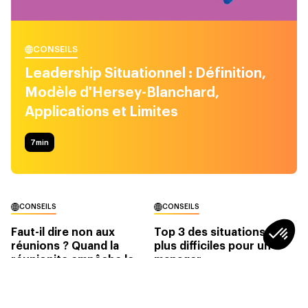
CONSEILS
Leadership Situationnel : Définition,
Modèle d'Hersey-Blanchard,
Applications et Limites
7
min
CONSEILS
CONSEILS
Faut-il dire non aux
Top 3 des situations les
réunions ? Quand la
plus difficiles pour un
réunionite empêche le
manager
“travail réel”
4min
4min