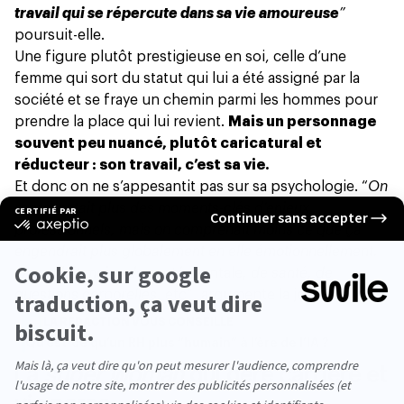
travail qui se répercute dans sa vie amoureuse
”
poursuit-elle.
Une figure plutôt prestigieuse en soi, celle d’une
femme qui sort du statut qui lui a été assigné par la
société et se fraye un chemin parmi les hommes pour
prendre la place qui lui revient.
Mais un personnage
souvent peu nuancé, plutôt caricatural et
réducteur : son travail, c’est sa vie.
Et donc on ne s’appesantit pas sur sa psychologie. “
On
représentait plus des moments-clés d’enjeux
professionnels, mais on comprenait moins ce que ça
engendrait plus globalement en elle émotionnellement.
On parlait moins de
santé mentale
, de santé, de
questions corporelles
, etc”, argumente la journaliste.
LA RÉDACTION VOUS CONSEILLE
Qu’est-ce qu’un RH plus “humain” à l’ère de l’IA ?
La
super woman
qui gère carrière et
vie perso