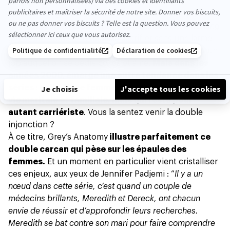
Pendant longtemps, réussir au travail en tant que
femme, si on en croit l’image popularisée de la
working
girl
, c’était donc être badass,
sacrifier sans une larme
ses relations sociales, ses hobbies, sa famille, pour un
job auquel on se dédie corps et âme
.
Mais dans les
années 2000, émerge une autre tendance dans les
séries : celle d’une femme qui ne renonce pas à sa
vie maritale et familiale, mais qui reste pour
autant carriériste
. Vous la sentez venir la double
injonction ?
À ce titre,
Grey’s Anatomy
illustre parfaitement ce
double carcan qui pèse sur les épaules des
femmes.
Et un moment en particulier vient cristalliser
ces enjeux, aux yeux de Jennifer Padjemi : “
Il y a un
nœud dans cette série, c’est quand un couple de
médecins brillants, Meredith et Dereck, ont chacun
envie de réussir et d’approfondir leurs recherches.
Meredith se bat contre son mari pour faire comprendre