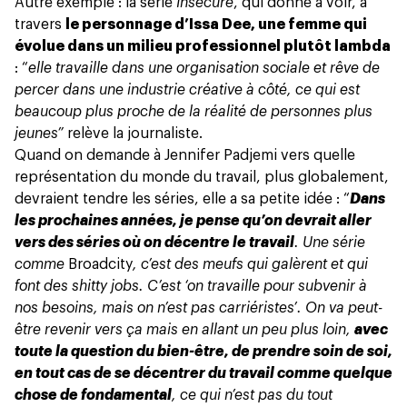
Autre exemple : la série
Insecure
, qui donne à voir, à
travers
le personnage d’Issa Dee, une femme qui
évolue dans un milieu professionnel plutôt lambda
: “
elle travaille dans une organisation sociale et rêve de
percer dans une industrie créative à côté, ce qui est
beaucoup plus proche de la réalité de personnes plus
jeunes”
relève la journaliste.
Quand on demande à Jennifer Padjemi vers quelle
représentation du monde du travail, plus globalement,
devraient tendre
les séries
, elle a sa petite idée : “
Dans
les prochaines années, je pense qu’on devrait aller
vers des séries où on décentre le travail
. Une série
comme
Broadcity
, c’est des meufs qui galèrent et qui
font des shitty jobs. C’est ‘on travaille pour subvenir à
nos besoins, mais on n’est pas carriéristes’. On va peut-
être revenir vers ça mais en allant un peu plus loin,
avec
toute la question du bien-être, de prendre soin de soi,
en tout cas de se décentrer du travail comme quelque
chose de fondamental
, ce qui n’est pas du tout