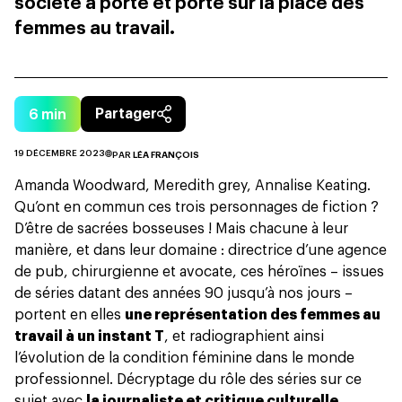
société a porté et porte sur la place des
femmes au travail.
6
min
Partager
19 DÉCEMBRE 2023
PAR
LÉA FRANÇOIS
Amanda Woodward, Meredith grey, Annalise Keating.
Qu’ont en commun ces trois personnages de fiction ?
D’être de sacrées bosseuses ! Mais chacune à leur
manière, et dans leur domaine : directrice d’une agence
de pub, chirurgienne et avocate, ces héroïnes – issues
de séries datant des années 90 jusqu’à nos jours –
portent en elles
une représentation des femmes au
travail à un instant T
, et radiographient ainsi
l’évolution de la condition féminine dans le monde
professionnel. Décryptage du rôle des séries sur ce
sujet avec
la journaliste et critique culturelle