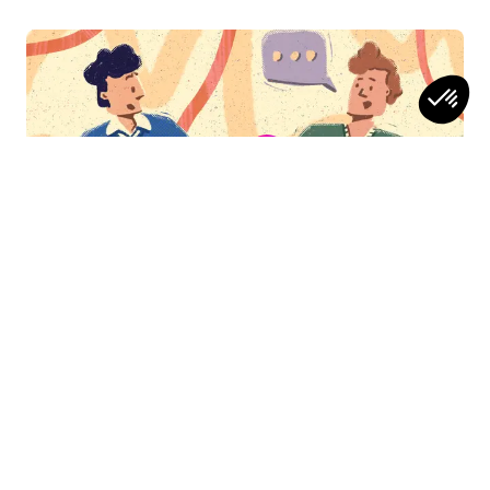
CONSEILS
Managé : 4 conseils pour préparer et
réussir haut la main son entretien annuel
3min
Vidéo