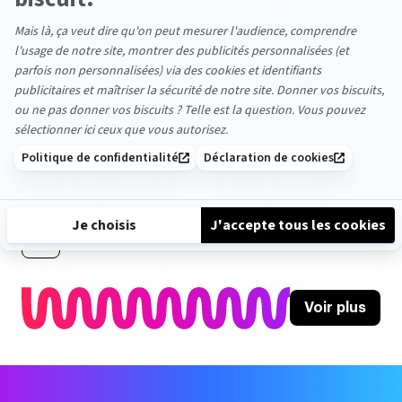
CULTURE TAF
Zoumana Camara (coach du MHSC) :
“Dès qu’on veut mettre trop d’autorité,
c’est qu’il y a un manque de légitimité”
5min
Voir plus