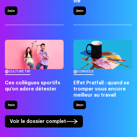
vie
3min
2min
CULTURE TAF
CONSEILS
Ces collègues sportifs
Effet Pratfall : quand se
qu’on adore détester
tromper vous encore
meilleur au travail
1min
2min
Voir le dossier complet