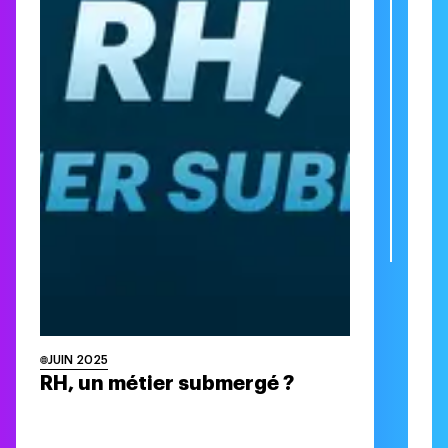
JUIN 2025
M
RH, un métier submergé ?
L