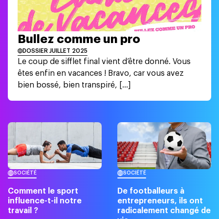
Bullez comme un pro
DOSSIER
JUILLET 2025
Le coup de sifflet final vient d’être donné. Vous
êtes enfin en vacances ! Bravo, car vous avez
bien bossé, bien transpiré, [...]
SOCIÉTÉ
SOCIÉTÉ
Comment le sport
De footballeurs à
influence-t-il notre
entrepreneurs, ils ont
travail ?
radicalement changé de