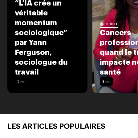
“L’IA crée un
véritable
momentum
SOCIÉTÉ
sociologique”
Cancers
par Yann
profession
Ferguson,
quand le t
sociologue du
impacte n
travail
santé
5
min
2
min
LES ARTICLES POPULAIRES